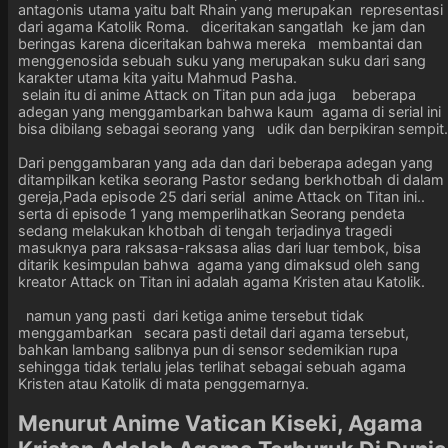
antagonis utama yaitu balt Rhain yang merupakan representasi
dari agama Katolik Roma. diceritakan sangatlah ke jam dan
beringas karena diceritakan bahwa mereka membantai dan
menggenosida sebuah suku yang merupakan suku dari sang
karakter utama kita yaitu Mahmud Pasha.
selain itu di anime Attack on Titan pun ada juga beberapa
adegan yang menggambarkan bahwa kaum agama di serial ini
bisa dibilang sebagai seorang yang udik dan berpikiran sempit.
Dari penggambaran yang ada dan dari beberapa adegan yang
ditampilkan ketika seorang Pastor sedang berkhotbah di dalam
gereja,Pada episode 25 dari serial anime Attack on Titan ini..
serta di episode 1 yang memperlihatkan Seorang pendeta
sedang melakukan khotbah di tengah terjadinya tragedi
masuknya para raksasa-raksasa alias dari luar tembok, bisa
ditarik kesimpulan bahwa agama yang dimaksud oleh sang
kreator Attack on Titan ini adalah agama Kristen atau Katolik.
namun yang pasti dari ketiga anime tersebut tidak
menggambarkan secara pasti detail dari agama tersebut,
bahkan lambang salibnya pun di sensor sedemikian rupa
sehingga tidak terlalu jelas terlihat sebagai sebuah agama
Kristen atau Katolik di mata penggemarnya.
Menurut Anime Vatican Kiseki, Agama