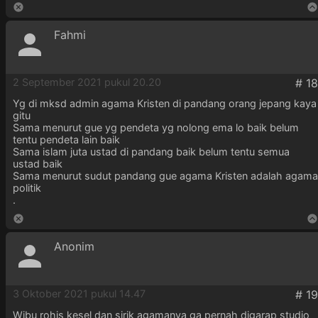
Fahmi
2 September 2021 pukul 20.20
Yg di mksd admin agama Kristen di pandang orang jepang kaya
gitu
Sama menurut gue yg pendeta yg nolong ema lo baik belum
tentu pendeta lain baik
Sama islam juta ustad di pandang baik belum tentu semua
ustad baik
Sama menurut sudut pandang gue agama Kristen adalah agama
politik
.
Anonim
3 Oktober 2021 pukul 14.47
Wibu rohis kesel dan sirik agamanya ga pernah digarap studio