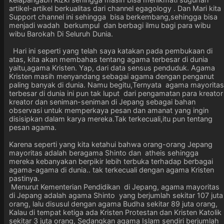
artikel-artikel berkualitas dari channel egagology . Dan Mari kita
Support channel ini sehingga bisa berkembang,sehingga bisa
menjadi wadah berkumpul dan berbagi ilmu bagi para wibu
wibu Barokah Di Seluruh Dunia.
Hari ini seperti yang telah saya katakan pada pembukaan di
atas, kita akan membahas tentang agama terbesar di dunia
yaitu,agama Kristen. Yap, dari data sensus penduduk. Agama
Kristen masih menyandang sebagai agama dengan penganut
paling banyak di dunia. Namu begitu,Ternyata agama mayoritas
terbesar di dunia ini pun tak luput dari pengamatan para kreator
kreator dan seniman-seniman di Jepang sebagai bahan
observasi untuk memperkaya pesan dan amanat yang ingin
disisipkan dalam karya mereka.Tak terkecuali,itu pun tentang
pesan agama.
Karena seperti yang kita ketahui bahwa orang-orang Jepang
mayoritas adalah beragama Shinto dan atheis sehingga
mereka kebanyakan berpikir lebih terbuka terhadap berbagai
agama-agama di dunia.. tak terkecuali dengan agama Kristen
pastinya.
Menurut Kementerian Pendidikan di Jepang, agama mayoritas
di Jepang adalah agama Shinto yang berjumlah sekitar 107 juta
orang, lalu disusul dengan agama Budha sekitar 89 juta orang,
Kalau di tempat ketiga ada Kristen Protestan dan Kristen Katolik
sekitar 3 juta orang, Sedangkan agama Islam sendiri berjumlah