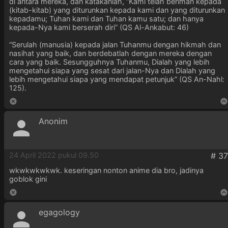
di antara mereka, dan katakanlah, ”Kami telah beriman kepada
(kitab-kitab) yang diturunkan kepada kami dan yang diturunkan
kepadamu; Tuhan kami dan Tuhan kamu satu; dan hanya
kepada-Nya kami berserah diri” (QS Al-Ankabut: 46)
“Serulah (manusia) kepada jalan Tuhanmu dengan hikmah dan
nasihat yang baik, dan berdebatlah dengan mereka dengan
cara yang baik. Sesungguhnya Tuhanmu, Dialah yang lebih
mengetahui siapa yang sesat dari jalan-Nya dan Dialah yang
lebih mengetahui siapa yang mendapat petunjuk” (QS An-Nahl:
125).
Anonim
24 April 2022 pukul 09.50
wkwkwkwkwk. keseringan nonton anime dia bro, jadinya
goblok gini
egagology