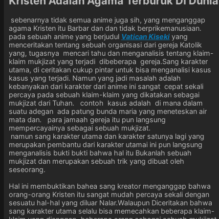
Kristen Adalah Agama Terburuk Di Dunia
sebenarnya tidak semua anime juga sih, yang menganggap
agama Kristen itu Barbar dan dan tidak berprikemanusiaan.
pada sebuah anime yang berjudul
Vatican Kiseki
yang
menceritakan tentang sebuah organisasi dari gereja Katolik
yang, tugasnya mencari tahu dan menganalisis tentang klaim-
klaim mukjizat yang terjadi dibeberapa gereja.Sang karakter
utama, di ceritakan cukup pintar untuk bisa menganalisi kasus
kasus yang terjadi. Namun yang jadi masalah adalah
kebanyakan dari karakter dari anime ini sangat cepat sekali
percaya pada sebuah klaim-klaim yang dikatakan sebagai
mukjizat dari Tuhan. contoh kasus adalah di mana dalam
suatu adegan ada patung bunda maria yang meneteskan air
mata dan. para jamaah gereja itu pun langsung
mempercayainya sebagai sebuah mukjizat.
namun sang karakter utama dan karakter satunya lagi yang
merupakan pembantu dari karakter utamai ini pun langsung
menganalisis bukti bukti bahwa hal itu Bukanlah sebuah
mukjizat dan merupakan sebuah trik yang dibuat oleh
seseorang.
Hal ini membuktikan bahea sang kreator menganggap bahwa
orang-orang Kristen itu sangat mudah percaya sekali dengan
sesuatu hal-hal yang diluar Nalar.Walaupun Diceritakan bahwa
sang karakter utama selalu bisa memecahkan beberapa klaim-