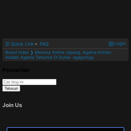
Login
☰ Quick Link
FAQ
Board Index
❯ Menurut Anime Jepang, Agama Kristen
Adalah Agama Terburuk Di Dunia- egagology
Pencarian
Join Us