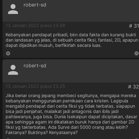
robert-sd
13 Januari 2022 pukul 23.08
Kebanyakan pendapat pribadi, bkn data fakta dan kurang bukti
dan landasan yg jelas, di sebuah cerita fiksi, fantasi, 2D, apapun
dapat dijadikan musuh, berfikirlah secara luas.
robert-sd
13 Januari 2022 pukul 23.25
Jika benar orang jepang membeci segitunya, mengapa mereka
kebanyakan menggunakan pernikaan cara kristen. Lagipula
mengabil pendapat dari cerita fiksi yg tidak terbatas, siapapun
bisa jadi penjahat, malaikat jadi antagonis dan iblis jadi
pahlawanya, juga bisa. Dunia Isekaipun dapat diciptakan, dasar
apa sehingga agam ini dikatakan buruk hanya dari gambar 2D
fiksi yg takterbatas. Ada Surve dari 5000 orang atau lebih?
Faktanya? Buktinya? Kenyataanya?