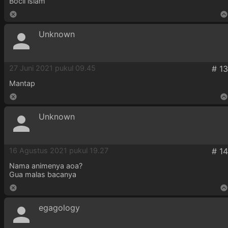
Bocil islam
Unknown
27 Juni 2021 pukul 09.45
Mantap
Unknown
16 Agustus 2021 pukul 19.27
Nama animenya aoa?
Gua malas bacanya
egagology