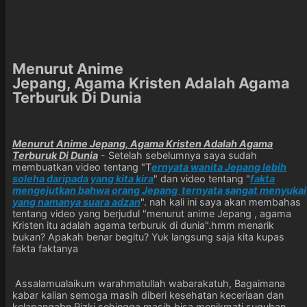
Menurut Anime
Jepang, Agama Kristen Adalah Agama
Terburuk Di Dunia
Menurut Anime Jepang, Agama Kristen Adalah Agama
Terburuk Di Dunia
- Setelah sebelumnya saya sudah
membuatkan video tentang "T
ernyata wanita Jepang lebih
soleha daripada yang kita kira
" dan video tentang "
fakta
mengejutkan bahwa orang Jepang ternyata sangat menyukai
yang namanya suara adzan
". nah kali ini saya akan membahas
tentang video yang berjudul "menurut anime Jepang , agama
Kristen itu adalah agama terburuk di dunia".hmm menarik
bukan? Apakah benar begitu? Yuk langsung saja kita kupas
fakta faktanya
Assalamualaikum warahmatullah wabarakatuh, Bagaimana
kabar kalian semoga masih diberi kesehatan keceriaan dan
kelapangabn Rizki sehingga masih bisa menikmati suguhan