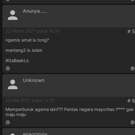
Anunya......
22 Maret 2021 pukul 14.50
ngemis amat lu tong?
mentang2 lo islam
#GaBaekLo
Unknown
20 Mei 2021 pukul 12.10
Memperburuk agama lain??? Pantas negara mayoritas i**** gak
maju maju
egagology