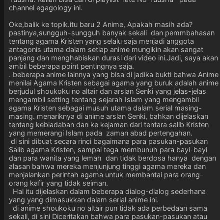
channel egagology ini.
Oke,balik ke topik.itu baru 2 Anime, Apakah masih ada?
pastinya,sungguh-sungguh banyak sekali dan pemmbahasan
tentang agama Kristen yang selalu saja menjadi anggota
antagonis utama dalam setiap anime mungikin akan sangat
panjang dan menghabiskan durasi dari video ini.Jadi, saya akan
ambil beberapa point pentingnya saja.
. beberapa anime lainnya yang bisa di jadika bukti bahwa Anime
menilai Agama Kristen sebagai agama yang buruk adalah anime
berjudul shoukoku no altair dan arslan Senki yang jelas-jelas
mengambil setting tentang sejarah Islam yang mengambil
agama Kristen sebagai musuh utama dalam serial masing-
masing. menariknya di anime arslan Senki, bahkan dijelaskan
tentang kebiadaban dan ke kejaman dari tentara salib Kristen
yang memerangi Islam pada zaman abad pertengahan.
di sini dibuat secara rinci bagaimana para pasukan-pasukan
Salib agama Kristen, sampai tega membunuh para bayi-bayi
dan para wanita yang lemah dan tidak berdosa hanya dengan
alasan bahwa mereka menjunjung tinggi agama mereka dan
menjalankan perintah agama untuk membantai para orang-
orang kafir yang tidak seiman.
Hal itu dijelaskan dalam beberapa dialog-dialog sederhana
yang yang dimasukkan dalam serial anime ini.
di anime shoukoku no altair pun tidak ada perbedaan sama
sekali, di sini Diceritakan bahwa para pasukan-pasukan atau