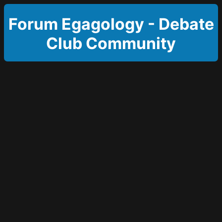
Forum Egagology - Debate
Club Community