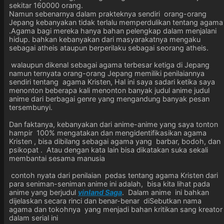
sekitar 160000 orang.
Namun sebenarnya dalam prakteknya sendiri orang-orang
Jepang kebanyakan tidak terlalu memperdulikan tentang agama
.Agama bagi mereka hanya bahan pelengkap dalam menjalani
hidup. bahkan kebanyakan dari masyarakatnya mengaku
sebagai atheis ataupun berperilaku sebagai seorang atheis.
walaupun dikenal sebagai agama terbesar ketiga di Jepang
namun ternyata orang-orang Jepang memiliki penilaiannya
sendiri tentang agama Kristen, Hal ini saya sadari ketika saya
menonton beberapa kali menonton banyak judul anime judul
anime dari berbagai genre yang mengandung banyak pesan
tersembunyi.
Dan faktanya, kebanyakan dari anime-anime yang saya tonton
hampir 100% mengatakan dan mengidentifikasikan agama
Kristen , bisa dibilang sebagai agama yang barbar, bodoh, dan
psikopat . Atau dengan kata lain bisa dikatakan suka sekali
membantai sesama manusia
contoh nyata dari penilaian pedas tentang agama Kristen dari
para seniman-seniman anime ini adalah, bisa kita lihat pada
anime yang berjudul
vinland Saga
. Dalam anime ini bahkan
dijelaskan secara rinci dan benar-benar diSebutkan nama
agama dan tokohnya yang menjadi bahan kritikan sang kreator
dalam serial ini