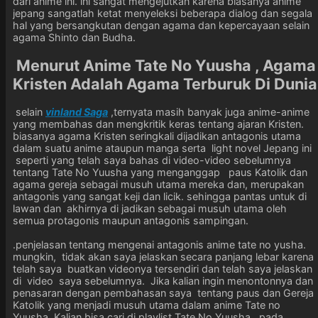
dari anime ini. ini sangat mengejutkan karena biasanya anime
jepang sangatlah ketat menyeleksi beberapa dialog dan segala
hal yang bersangkutan dengan agama dan kepercayaan selain
agama Shinto dan Budha.
Menurut Anime Tate No Yuusha , Agama
Kristen Adalah Agama Terburuk Di Dunia
selain
vinland Saga
,ternyata masih banyak juga anime-anime
yang membahas dan mengkritik keras tentang ajaran Kristen.
biasanya agama Kristen seringkali dijadikan antagonis utama
dalam suatu anime ataupun manga serta light novel Jepang ini
seperti yang telah saya bahas di video-video sebelumnya
tentang Tate No Yuusha yang menganggap paus Katolik dan
agama gereja sebagai musuh utama mereka dan, merupakan
antagonis yang sangat keji dan licik. sehingga pantas untuk di
lawan dan akhirnya di jadikan sebagai musuh utama oleh
semua protagonis maupun antagonis sampingan.
.penjelasan tentang mengenai antagonis anime tate no yusha.
mungkin, tidak akan saya jelaskan secara panjang lebar karena
telah saya buatkan videonya tersendiri dan telah saya jelaskan
di video saya sebelumnya. Jika kalian ingin menontonnya dan
penasaran dengan pembahasan saya tentang paus dan Gereja
Katolik yang menjadi musuh utama dalam anime Tate no
Yuusha. Kalian bisa cari di playlist Tate No Yuusha pada