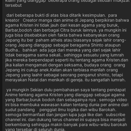
klaim yang dianggap beberapa orang sebagai sebuah mukjizat
tersebut
dari beberapa bukti di atas bisa ditarik kesimpulan. para
kreator Creator manga dan anime di Jepang berpikiran bahwa
agama Kristen ini tidak jauh dari kesan agama yang buruk,
Barbar,bodoh dan berbagai Citra buruk lainnya. ya mungkin ini
juga bisa disebabkan oleh fakta bahwa kebanyakan orang
Jepang itu ber paham atheis atau biasanya sejak lahir orang-
orang Jepang dianggap sebagai beragama Shinto ataupun
Budha.. bahkan ada juga dari mereka yang dari sejak lahir
tidak beragama sama sekali.. sehingga sesuatu yang lumrah
jika mereka berpendapat seperti itu tentang agama Kristen.dan
jika kalian mengamati dengan seksama, budaya orang orang
Jepang ini cukup anek.Kalian akan terbiasa menilah orang
Jepang yang laahir sebagai seorang penganut shinto, tetapi
merayakan Natal dan menikah di gereja. itu sangatlah lumrah.
ya mungkin Sekian dulu pembahasan saya tentang pendapat
Anime tentang agama Kristen yang dianggap sebagai agama
yang Barbar,buruk bodoh dan sebagainya nya . semoga video
ini bisa membuka wawasan kalian tentang dunia per anime dari
sudut pandang penggiat ilmu logika dan wibu Barokah.
semoga bermanfaat dan jangan lupa juga like dan subscribe
channel ini. dan dukung terus channel ini supaya bisa menjadi
berkembang sehingga makin banyak para wibu-wibu barokah
yang tersebar di seluruh dunia.