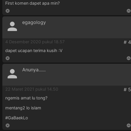
First komen dapet apa min?
egagology
4 Desember 2020 pukul 18.57
dapet ucapan terima kusih :V
Anunya......
22 Maret 2021 pukul 14.50
ngemis amat lu tong?
mentang2 lo islam
#GaBaekLo