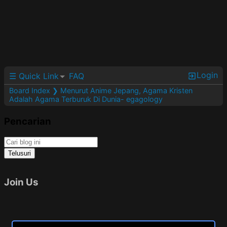
Login
☰ Quick Link
FAQ
Board Index
❯ Menurut Anime Jepang, Agama Kristen
Adalah Agama Terburuk Di Dunia- egagology
Pencarian
Join Us