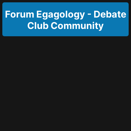
Forum Egagology - Debate
Club Community