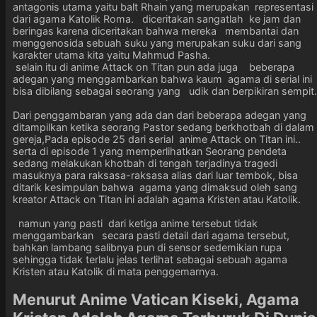
antagonis utama yaitu balt Rhain yang merupakan representasi
dari agama Katolik Roma. diceritakan sangatlah ke jam dan
beringas karena diceritakan bahwa mereka membantai dan
menggenosida sebuah suku yang merupakan suku dari sang
karakter utama kita yaitu Mahmud Pasha.
selain itu di anime Attack on Titan pun ada juga beberapa
adegan yang menggambarkan bahwa kaum agama di serial ini
bisa dibilang sebagai seorang yang udik dan berpikiran sempit.
Dari penggambaran yang ada dan dari beberapa adegan yang
ditampilkan ketika seorang Pastor sedang berkhotbah di dalam
gereja,Pada episode 25 dari serial anime Attack on Titan ini..
serta di episode 1 yang memperlihatkan Seorang pendeta
sedang melakukan khotbah di tengah terjadinya tragedi
masuknya para raksasa-raksasa alias dari luar tembok, bisa
ditarik kesimpulan bahwa agama yang dimaksud oleh sang
kreator Attack on Titan ini adalah agama Kristen atau Katolik.
namun yang pasti dari ketiga anime tersebut tidak
menggambarkan secara pasti detail dari agama tersebut,
bahkan lambang salibnya pun di sensor sedemikian rupa
sehingga tidak terlalu jelas terlihat sebagai sebuah agama
Kristen atau Katolik di mata penggemarnya.
Menurut Anime Vatican Kiseki, Agama