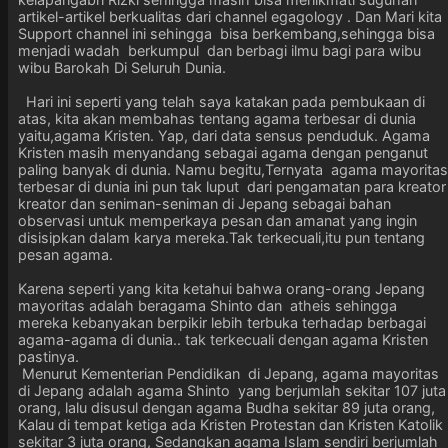
artikel-artikel berkualitas dari channel egagology . Dan Mari kita
Support channel ini sehingga bisa berkembang,sehingga bisa
menjadi wadah berkumpul dan berbagi ilmu bagi para wibu
wibu Barokah Di Seluruh Dunia.
Hari ini seperti yang telah saya katakan pada pembukaan di
atas, kita akan membahas tentang agama terbesar di dunia
yaitu,agama Kristen. Yap, dari data sensus penduduk. Agama
Kristen masih menyandang sebagai agama dengan penganut
paling banyak di dunia. Namu begitu,Ternyata agama mayoritas
terbesar di dunia ini pun tak luput dari pengamatan para kreator
kreator dan seniman-seniman di Jepang sebagai bahan
observasi untuk memperkaya pesan dan amanat yang ingin
disisipkan dalam karya mereka.Tak terkecuali,itu pun tentang
pesan agama.
Karena seperti yang kita ketahui bahwa orang-orang Jepang
mayoritas adalah beragama Shinto dan atheis sehingga
mereka kebanyakan berpikir lebih terbuka terhadap berbagai
agama-agama di dunia.. tak terkecuali dengan agama Kristen
pastinya.
Menurut Kementerian Pendidikan di Jepang, agama mayoritas
di Jepang adalah agama Shinto yang berjumlah sekitar 107 juta
orang, lalu disusul dengan agama Budha sekitar 89 juta orang,
Kalau di tempat ketiga ada Kristen Protestan dan Kristen Katolik
sekitar 3 juta orang, Sedangkan agama Islam sendiri berjumlah