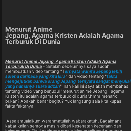
Menurut Anime
Jepang, Agama Kristen Adalah Agama
Terburuk Di Dunia
Menurut Anime Jepang, Agama Kristen Adalah Agama
Terburuk Di Dunia
- Setelah sebelumnya saya sudah
membuatkan video tentang "T
ernyata wanita Jepang lebih
soleha daripada yang kita kira
" dan video tentang "
fakta
mengejutkan bahwa orang Jepang ternyata sangat menyukai
yang namanya suara adzan
". nah kali ini saya akan membahas
tentang video yang berjudul "menurut anime Jepang , agama
Kristen itu adalah agama terburuk di dunia".hmm menarik
bukan? Apakah benar begitu? Yuk langsung saja kita kupas
fakta faktanya
Assalamualaikum warahmatullah wabarakatuh, Bagaimana
kabar kalian semoga masih diberi kesehatan keceriaan dan
kelapangabn Rizki sehingga masih bisa menikmati suguhan