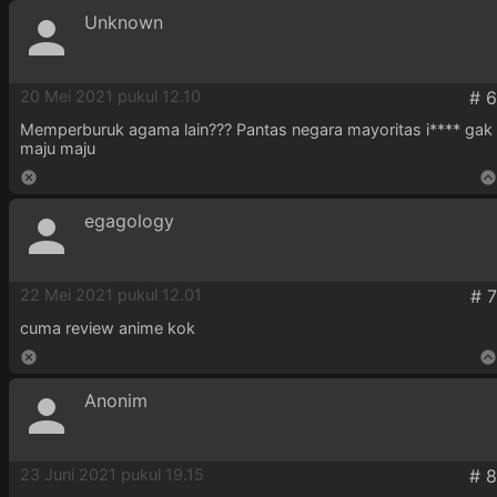
Unknown
20 Mei 2021 pukul 12.10
Memperburuk agama lain??? Pantas negara mayoritas i**** gak
maju maju
egagology
22 Mei 2021 pukul 12.01
cuma review anime kok
Anonim
23 Juni 2021 pukul 19.15