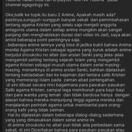
channel egagology ini.
Oke,balik ke topik.itu baru 2 Anime, Apakah masih ada?
pastinya,sungguh-sungguh banyak sekali dan pemmbahasan
tentang agama Kristen yang selalu saja menjadi anggota
antagonis utama dalam setiap anime mungikin akan sangat
panjang dan menghabiskan durasi dari video ini.Jadi, saya akan
ambil beberapa point pentingnya saja.
. beberapa anime lainnya yang bisa di jadika bukti bahwa Anime
menilai Agama Kristen sebagai agama yang buruk adalah anime
berjudul shoukoku no altair dan arslan Senki yang jelas-jelas
mengambil setting tentang sejarah Islam yang mengambil
agama Kristen sebagai musuh utama dalam serial masing-
masing. menariknya di anime arslan Senki, bahkan dijelaskan
tentang kebiadaban dan ke kejaman dari tentara salib Kristen
yang memerangi Islam pada zaman abad pertengahan.
di sini dibuat secara rinci bagaimana para pasukan-pasukan
Salib agama Kristen, sampai tega membunuh para bayi-bayi
dan para wanita yang lemah dan tidak berdosa hanya dengan
alasan bahwa mereka menjunjung tinggi agama mereka dan
menjalankan perintah agama untuk membantai para orang-
orang kafir yang tidak seiman.
Hal itu dijelaskan dalam beberapa dialog-dialog sederhana
yang yang dimasukkan dalam serial anime ini.
di anime shoukoku no altair pun tidak ada perbedaan sama
sekali, di sini Diceritakan bahwa para pasukan-pasukan atau