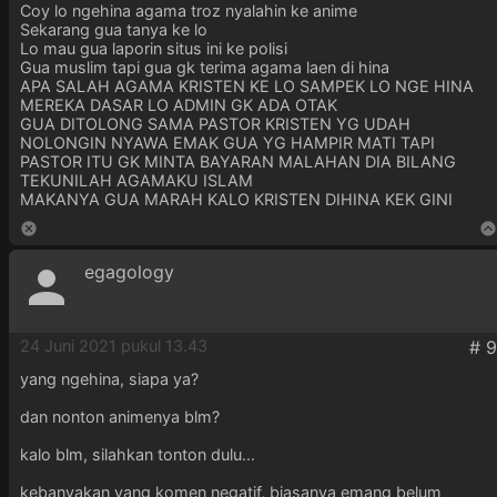
Coy lo ngehina agama troz nyalahin ke anime
Sekarang gua tanya ke lo
Lo mau gua laporin situs ini ke polisi
Gua muslim tapi gua gk terima agama laen di hina
APA SALAH AGAMA KRISTEN KE LO SAMPEK LO NGE HINA
MEREKA DASAR LO ADMIN GK ADA OTAK
GUA DITOLONG SAMA PASTOR KRISTEN YG UDAH
NOLONGIN NYAWA EMAK GUA YG HAMPIR MATI TAPI
PASTOR ITU GK MINTA BAYARAN MALAHAN DIA BILANG
TEKUNILAH AGAMAKU ISLAM
MAKANYA GUA MARAH KALO KRISTEN DIHINA KEK GINI
egagology
24 Juni 2021 pukul 13.43
yang ngehina, siapa ya?
dan nonton animenya blm?
kalo blm, silahkan tonton dulu...
kebanyakan yang komen negatif, biasanya emang belum