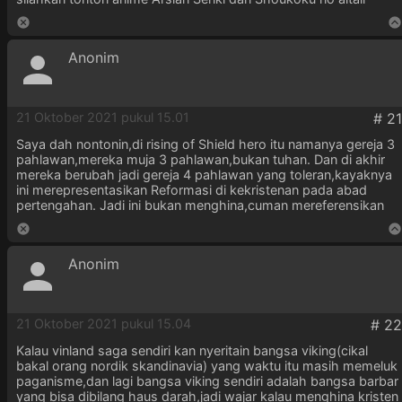
Anonim
21 Oktober 2021 pukul 15.01
Saya dah nontonin,di rising of Shield hero itu namanya gereja 3
pahlawan,mereka muja 3 pahlawan,bukan tuhan. Dan di akhir
mereka berubah jadi gereja 4 pahlawan yang toleran,kayaknya
ini merepresentasikan Reformasi di kekristenan pada abad
pertengahan. Jadi ini bukan menghina,cuman mereferensikan
Anonim
21 Oktober 2021 pukul 15.04
Kalau vinland saga sendiri kan nyeritain bangsa viking(cikal
bakal orang nordik skandinavia) yang waktu itu masih memeluk
paganisme,dan lagi bangsa viking sendiri adalah bangsa barbar
yang bisa dibilang haus darah,jadi wajar kalau menghina kristen