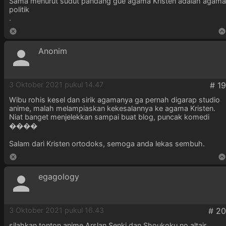
Sama menurut sudut pandang gue agama Kristen adalah agama
politik
.
Anonim
3 Oktober 2021 pukul 14.47
Wibu rohis kesel dan sirik agamanya ga pernah digarap studio
anime, malah melampiaskan kekesalannya ke agama Kristen.
Niat banget menjelekkan sampai buat blog, puncak komedi
����
Salam dari Kristen ortodoks, semoga anda lekas sembuh.
egagology
3 Oktober 2021 pukul 16.43
silahkan tonton anime Arslan Senki dan Shoukoku no altair