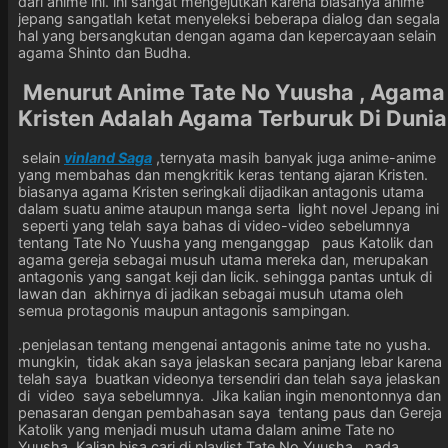
dari anime ini. ini sangat mengejutkan karena biasanya anime
jepang sangatlah ketat menyeleksi beberapa dialog dan segala
hal yang bersangkutan dengan agama dan kepercayaan selain
agama Shinto dan Budha.
Menurut Anime Tate No Yuusha , Agama
Kristen Adalah Agama Terburuk Di Dunia
selain
vinland Saga
,ternyata masih banyak juga anime-anime
yang membahas dan mengkritik keras tentang ajaran Kristen.
biasanya agama Kristen seringkali dijadikan antagonis utama
dalam suatu anime ataupun manga serta light novel Jepang ini
seperti yang telah saya bahas di video-video sebelumnya
tentang Tate No Yuusha yang menganggap paus Katolik dan
agama gereja sebagai musuh utama mereka dan, merupakan
antagonis yang sangat keji dan licik. sehingga pantas untuk di
lawan dan akhirnya di jadikan sebagai musuh utama oleh
semua protagonis maupun antagonis sampingan.
.penjelasan tentang mengenai antagonis anime tate no yusha.
mungkin, tidak akan saya jelaskan secara panjang lebar karena
telah saya buatkan videonya tersendiri dan telah saya jelaskan
di video saya sebelumnya. Jika kalian ingin menontonnya dan
penasaran dengan pembahasan saya tentang paus dan Gereja
Katolik yang menjadi musuh utama dalam anime Tate no
Yuusha. Kalian bisa cari di playlist Tate No Yuusha pada