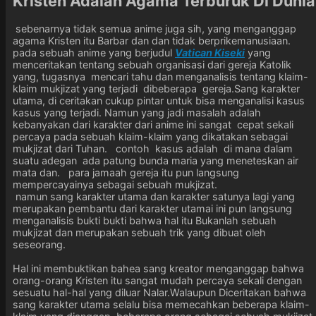
Kristen Adalah Agama Terburuk Di Dunia
sebenarnya tidak semua anime juga sih, yang menganggap
agama Kristen itu Barbar dan dan tidak berprikemanusiaan.
pada sebuah anime yang berjudul
Vatican Kiseki
yang
menceritakan tentang sebuah organisasi dari gereja Katolik
yang, tugasnya mencari tahu dan menganalisis tentang klaim-
klaim mukjizat yang terjadi dibeberapa gereja.Sang karakter
utama, di ceritakan cukup pintar untuk bisa menganalisi kasus
kasus yang terjadi. Namun yang jadi masalah adalah
kebanyakan dari karakter dari anime ini sangat cepat sekali
percaya pada sebuah klaim-klaim yang dikatakan sebagai
mukjizat dari Tuhan. contoh kasus adalah di mana dalam
suatu adegan ada patung bunda maria yang meneteskan air
mata dan. para jamaah gereja itu pun langsung
mempercayainya sebagai sebuah mukjizat.
namun sang karakter utama dan karakter satunya lagi yang
merupakan pembantu dari karakter utamai ini pun langsung
menganalisis bukti bukti bahwa hal itu Bukanlah sebuah
mukjizat dan merupakan sebuah trik yang dibuat oleh
seseorang.
Hal ini membuktikan bahea sang kreator menganggap bahwa
orang-orang Kristen itu sangat mudah percaya sekali dengan
sesuatu hal-hal yang diluar Nalar.Walaupun Diceritakan bahwa
sang karakter utama selalu bisa memecahkan beberapa klaim-