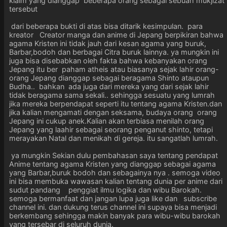
klaim yang dianggap beberapa orang sebagai sebuah mukjizat
tersebut
dari beberapa bukti di atas bisa ditarik kesimpulan. para
kreator Creator manga dan anime di Jepang berpikiran bahwa
agama Kristen ini tidak jauh dari kesan agama yang buruk,
Barbar,bodoh dan berbagai Citra buruk lainnya. ya mungkin ini
juga bisa disebabkan oleh fakta bahwa kebanyakan orang
Jepang itu ber paham atheis atau biasanya sejak lahir orang-
orang Jepang dianggap sebagai beragama Shinto ataupun
Budha.. bahkan ada juga dari mereka yang dari sejak lahir
tidak beragama sama sekali.. sehingga sesuatu yang lumrah
jika mereka berpendapat seperti itu tentang agama Kristen.dan
jika kalian mengamati dengan seksama, budaya orang orang
Jepang ini cukup anek.Kalian akan terbiasa menilah orang
Jepang yang laahir sebagai seorang penganut shinto, tetapi
merayakan Natal dan menikah di gereja. itu sangatlah lumrah.
ya mungkin Sekian dulu pembahasan saya tentang pendapat
Anime tentang agama Kristen yang dianggap sebagai agama
yang Barbar,buruk bodoh dan sebagainya nya . semoga video
ini bisa membuka wawasan kalian tentang dunia per anime dari
sudut pandang penggiat ilmu logika dan wibu Barokah.
semoga bermanfaat dan jangan lupa juga like dan subscribe
channel ini. dan dukung terus channel ini supaya bisa menjadi
berkembang sehingga makin banyak para wibu-wibu barokah
yang tersebar di seluruh dunia.