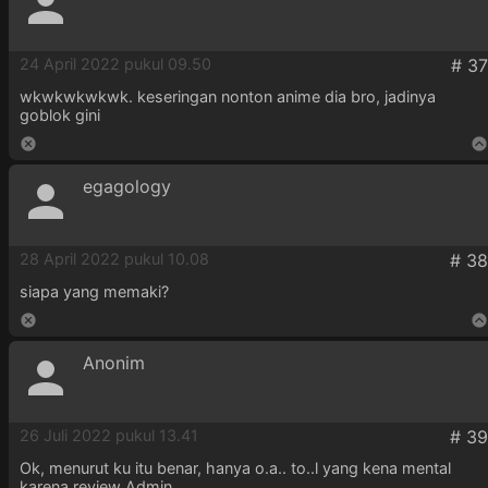
24 April 2022 pukul 09.50
wkwkwkwkwk. keseringan nonton anime dia bro, jadinya
goblok gini
egagology
28 April 2022 pukul 10.08
siapa yang memaki?
Anonim
26 Juli 2022 pukul 13.41
Ok, menurut ku itu benar, hanya o.a.. to..l yang kena mental
karena review Admin.