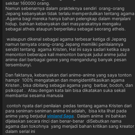
sekitar 160000 orang.
Namun sebenarnya dalam prakteknya sendiri orang-orang
Jepang kebanyakan tidak terlalu memperdulikan tentang agama
.Agama bagi mereka hanya bahan pelengkap dalam menjalani
hidup. bahkan kebanyakan dari masyarakatnya mengaku
sebagai atheis ataupun berperilaku sebagai seorang atheis.
walaupun dikenal sebagai agama terbesar ketiga di Jepang
namun ternyata orang-orang Jepang memiliki penilaiannya
sendiri tentang agama Kristen, Hal ini saya sadari ketika saya
menonton beberapa kali menonton banyak judul anime judul
anime dari berbagai genre yang mengandung banyak pesan
tersembunyi.
Dan faktanya, kebanyakan dari anime-anime yang saya tonton
hampir 100% mengatakan dan mengidentifikasikan agama
Kristen , bisa dibilang sebagai agama yang barbar, bodoh, dan
psikopat . Atau dengan kata lain bisa dikatakan suka sekali
membantai sesama manusia
contoh nyata dari penilaian pedas tentang agama Kristen dari
para seniman-seniman anime ini adalah, bisa kita lihat pada
anime yang berjudul
vinland Saga
. Dalam anime ini bahkan
dijelaskan secara rinci dan benar-benar diSebutkan nama
agama dan tokohnya yang menjadi bahan kritikan sang kreator
dalam serial ini