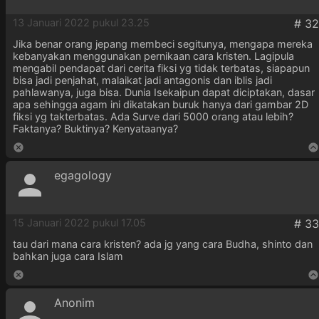
13 Januari 2022 pukul 23.25
Jika benar orang jepang membeci segitunya, mengapa mereka
kebanyakan menggunakan pernikaan cara kristen. Lagipula
mengabil pendapat dari cerita fiksi yg tidak terbatas, siapapun
bisa jadi penjahat, malaikat jadi antagonis dan iblis jadi
pahlawanya, juga bisa. Dunia Isekaipun dapat diciptakan, dasar
apa sehingga agam ini dikatakan buruk hanya dari gambar 2D
fiksi yg takterbatas. Ada Surve dari 5000 orang atau lebih?
Faktanya? Buktinya? Kenyataanya?
egagology
15 Januari 2022 pukul 17.05
tau dari mana cara kristen? ada jg yang cara Budha, shinto dan
bahkan juga cara Islam
Anonim