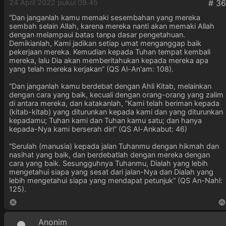
24 April 2022 pukul 09.45
“Dan janganlah kamu memaki sesembahan yang mereka
sembah selain Allah, karena mereka nanti akan memaki Allah
dengan melampaui batas tanpa dasar pengetahuan.
Demikianlah, Kami jadikan setiap umat menganggap baik
pekerjaan mereka. Kemudian kepada Tuhan tempat kembali
mereka, lalu Dia akan memberitahukan kepada mereka apa
yang telah mereka kerjakan” (QS Al-An'am: 108).
“Dan janganlah kamu berdebat dengan Ahli Kitab, melainkan
dengan cara yang baik, kecuali dengan orang-orang yang zalim
di antara mereka, dan katakanlah, ”Kami telah beriman kepada
(kitab-kitab) yang diturunkan kepada kami dan yang diturunkan
kepadamu; Tuhan kami dan Tuhan kamu satu; dan hanya
kepada-Nya kami berserah diri” (QS Al-Ankabut: 46)
“Serulah (manusia) kepada jalan Tuhanmu dengan hikmah dan
nasihat yang baik, dan berdebatlah dengan mereka dengan
cara yang baik. Sesungguhnya Tuhanmu, Dialah yang lebih
mengetahui siapa yang sesat dari jalan-Nya dan Dialah yang
lebih mengetahui siapa yang mendapat petunjuk” (QS An-Nahl:
125).
Anonim