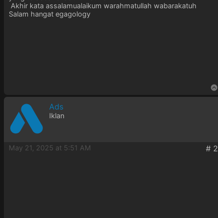
Akhir kata assalamualaikum warahmatullah wabarakatuh
Salam hangat egagology
Ads
Iklan
May 21, 2025 at 5:51 AM