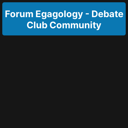
Forum Egagology - Debate
Club Community