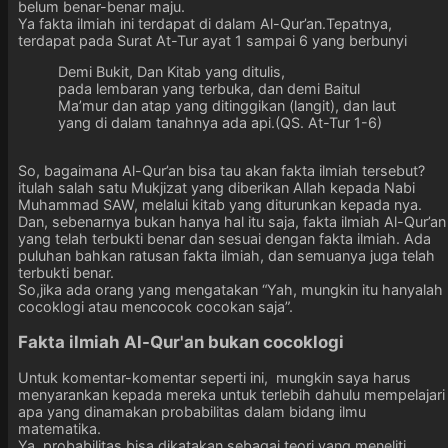
belum benar-benar maju.
Ya fakta ilmiah ini terdapat di dalam Al-Qur’an.Tepatnya,
terdapat pada Surat At-Tur ayat 1 sampai 6 yang berbunyi
Demi Bukit, Dan Kitab yang ditulis,
pada lembaran yang terbuka, dan demi Baitul
Ma’mur dan atap yang ditinggikan (langit), dan laut
yang di dalam tanahnya ada api.(QS. At-Tur 1-6)
So, bagaimana Al-Qur’an bisa tau akan fakta ilmiah tersebut?
itulah salah satu Mukjizat yang diberikan Allah kepada Nabi
Muhammad SAW, melalui kitab yang diturunkan kepada nya.
Dan, sebenarnya bukan hanya hal itu saja, fakta ilmiah Al-Qur’an
yang telah terbukti benar dan sesuai dengan fakta ilmiah. Ada
puluhan bahkan ratusan fakta ilmiah, dan semuanya juga telah
terbukti benar.
So,jika ada orang yang mengatakan “Yah, mungkin itu hanyalah
cocoklogi atau mencocok cocokan saja”.
Fakta ilmiah Al-Qur'an bukan cocoklogi
Untuk komentar-komentar seperti ini, mungkin saya harus
menyarankan kepada mereka untuk terlebih dahulu mempelajari
apa yang dinamakan probabilitas dalam bidang ilmu
matematika.
Ya, probabilitas bisa dikatakan sebagai teori yang meneliti