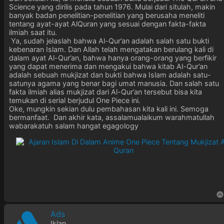
Science yang dirilis pada tahun 1976. Mulai dari situlah, makin
banyak badan penelitian-penelitian yang berusaha meneliti
tentang ayat-ayat AlQuran yang sesuai dengan fakta-fakta
ilmiah saat itu.
Ya, sudah jelaslah bahwa Al-Qur’an adalah salah satu bukti
kebenaran Islam. Dan Allah telah mengatakan berulang kali di
dalam ayat Al-Qur’an, bahwa hanya orang-orang yang berfikir
yang dapat menerima dan mengakui bahwa kitab Al-Qur’an
adalah sebuah mukjizat dan bukti bahwa Islam adalah satu-
satunya agama yang benar bagi umat manusia. Dan salah satu
fakta ilmiah alias mukjizat dari Al-Qur’an tersebut bisa kita
temukan di serial berjudul One Piece ini.
Oke, mungkin sekian dulu pembahasan kita kali ini. Semoga
bermanfaat. Dan akhir kata, assalamualaikum warahmatullah
wabarakatuh salam hangat egagology
Ads
Iklan