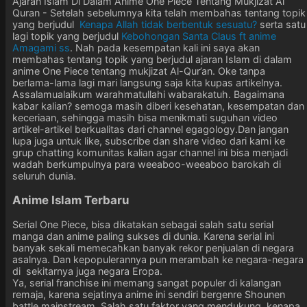
Ajaran Islam Di Dalam Anime One Piece Tentang Mukjizat Al
Quran - Setelah sebelumnya kita telah membahas tentang topik
yang berjudul
Kenapa Allah tidak berbentuk sesuatu?
serta satu
lagi topik yang berjudul
Kebohongan Santa Claus ft anime
Amagami ss
. Nah pada kesempatan kali ini saya akan
membahas tentang topik yang berjudul ajaran Islam di dalam
anime One Piece tentang mukjizat Al-Qur’an. Oke tanpa
berlama-lama lagi mari langsung saja kita kupas artikelnya.
Assalamualaikum warahmatullahi wabarakatuh. Bagaimana
kabar kalian? semoga masih diberi kesehatan, kesempatan dan
keceriaan, sehingga masih bisa menikmati suguhan video
artikel-artikel berkualitas dari channel egagology.Dan jangan
lupa juga untuk like, subscribe dan share video dari kami ke
grup chatting komunitas kalian agar channel ini bisa menjadi
wadah berkumpulnya para weeaboo-weeaboo barokah di
seluruh dunia.
Anime Islam Terbaru
Serial One Piece, bisa dikatakan sebagai salah satu serial
manga dan anime paling sukses di dunia. Karena serial ini
banyak sekali memecahkan banyak rekor penjualan di negara
asalnya. Dan kepopulerannya pun merambah ke negara-negara
di sekitarnya juga negara Eropa.
Ya, serial franchise ini memang sangat populer di kalangan
remaja, karena sejatinya anime ini sendiri bergenre Shounen
battle mainstream. Salah satu faktor yang mendukung, kenapa