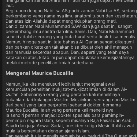
mengalahkan semua Ahli sihir fir'aun dan juga dapat membelah
laut.
Begitupun dengan Nabi Isa AS,pada zaman Nabi Isa AS, sedang
berkembang yang nama nya ilmu anatomi tubuh dan kesehatan.
Dan atas izin Allah,ia dapat menghidupkan orang mati.
Dan di zaman Nabi Muhammad SAW dan juga saat ini, sangat
berkembang ilmu sastra dan ilmu Sains. Dan, Nabi Muhammad
sendiri adalah seorang yang buta huruf serta tidak bisa menulis.
Namun, hingga saat ini tata bahasa Al-Qur'an sangat dikagumi
dan bahkan dikatakan tak akan bisa dibuat oleh ahli manapun
dan manusia secerdas apapun. Dan, seperti yang telah saya
katakan di atas, kitab ini pun dapat dibuktikan kemukjizatannya
melalui metode penelitian ilmiah sederhana.
Mengenal Maurice Bucaille
Namun,jika kita menelusuri lebih lanjut mengenai awal
kemunculan penelitian mukjizat-mukjizat ilmiah di dalam Al-
Qur’an. Sebenarnya orang yang pertama kali menelitinya
bukanlah dari kalangan Muslim. Melainkan, seorang non Muslim
dari barat yang juga berprofesi sebagai dokter, bernama
Maurice Bucaille. Ialah yang pertama kali meneliti nya.
Ia sendiri pernah menjadi dokter spesialis para pemimpin-
pemimpin negara Islam, seperti misalnya Raja Faisal dari Arab
Saudi dan juga Anwar Sadat, presiden ketiga Mesir. Itulah awal
mula ia bersentuhan dengan ajaran Islam.
Dan setelah itu, ia menulis sebuah buku berjudul The Qur'an and