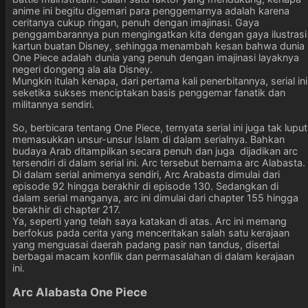
anime ini begitu digemari para penggemarnya adalah karena
ceritanya cukup ringan, penuh dengan imajinasi. Gaya
penggambarannya pun mengingatkan kita dengan gaya ilustrasi
kartun buatan Disney, sehingga menambah kesan bahwa dunia
One Piece adalah dunia yang penuh dengan imajinasi layaknya
negeri dongeng ala ala Disney.
Mungkin itulah kenapa, dari pertama kali penerbitannya, serial ini
seketika sukses menciptakan basis penggemar fanatik dan
militannya sendiri.
So, berbicara tentang One Piece, ternyata serial ini juga tak luput
memasukkan unsur-unsur Islam di dalam serialnya. Bahkan
budaya Arab ditampilkan secara penuh dan juga dijadikan arc
tersendiri di dalam serial ini. Arc tersebut bernama arc Alabasta.
Di dalam serial animenya sendiri, Arc Arabasta dimulai dari
episode 92 hingga berakhir di episode 130. Sedangkan di
dalam serial manganya, arc ini dimulai dari chapter 155 hingga
berakhir di chapter 217.
Ya, seperti yang telah saya katakan di atas. Arc ini memang
berfokus pada cerita yang menceritakan salah satu kerajaan
yang menguasai daerah padang pasir nan tandus, disertai
berbagai macam konflik dan permasalahan di dalam kerajaan
ini.
Arc Alabasta One Piece