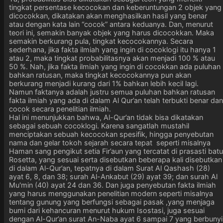
tingkat persentase kecocokan dan keberuntungan 2 objek yang
dicocokkan, dikatakan akan menghasilkan hasil yang benar
atau dengan kata lain “cocok” antara keduanya. Dan, menurut
teori ini, semakin banyak objek yang harus dicocokkan. Maka
semakin berkurang pula, tingkat kecocokannya. Secara
sederhana, jika fakta ilmiah yang ingin di cocoklogi itu hanya 1
atau 2, maka tingkat probabilitasnya akan menjadi 100 % atau
50 %. Nah, jika fakta ilmiah yang ingin di cocokkan ada puluhan
bahkan ratusan, maka tingkat kecocokannya pun akan
berkurang menjadi kurang dari 1% bahkan lebih kecil lagi.
Namun faktanya adalah justru semua puluhan bahkan ratusan
fakta ilmiah yang ada di dalam Al Qur’an telah terbukti benar dan
cocok secara penelitian ilmiah.
Hal ini menunjukkan bahwa, Al-Qur’an tidak bisa dikatakan
sebagai sebuah cocoklogi. Karena sangatlah mustahil
menciptakan sebuah kecocokan spesifik, hingga penyebutan
nama dan gelar tokoh sejarah secara tepat seperti misalnya
Haman sang pengikut setia Fir’aun yang tercatat di prasasti batu
Rosetta, yang sesuai serta disebutkan beberapa kali disebutkan
di dalam Al-Qur’an, tepatnya di dalam Surat Al Qashash (28)
ayat 6, 8, dan 38; surah Al-Ankabut (29) ayat 39; dan surah Al
Mu'min (40) ayat 24 dan 36. Dan juga penyebutan fakta ilmiah
yang harus menggunakan penelitian modern seperti misalnya
tentang gunung yang berfungsi sebagai pasak ,yang menjaga
bumi dari kehancuran menurut hukum Isostasi, juga sesuai
dengan Al-Qur’an surat An-Naba ayat 6 sampai 7 yang berbunyi