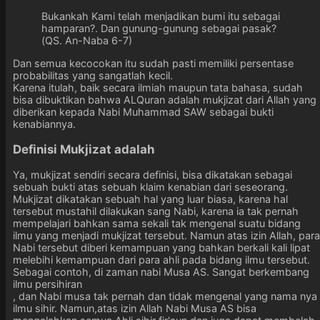
Bukankah Kami telah menjadikan bumi itu sebagai
hamparan?. Dan gunung-gunung sebagai pasak?
(QS. An-Naba 6-7)
Dan semua kecocokan itu sudah pasti memiliki persentase
probabilitas yang sangatlah kecil.
Karena itulah, baik secara ilmiah maupun tata bahasa, sudah
bisa dibuktikan bahwa ALQuran adalah mukjizat dari Allah yang
diberikan kepada Nabi Muhammad SAW sebagai bukti
kenabiannya.
Definisi Mukjizat adalah
Ya, mukjizat sendiri secara definisi, bisa dikatakan sebagai
sebuah bukti atas sebuah klaim kenabian dari seseorang.
Mukjizat dikatakan sebuah hal yang luar biasa, karena hal
tersebut mustahil dilakukan sang Nabi, karena ia tak pernah
mempelajari bahkan sama sekali tak mengenal suatu bidang
ilmu yang menjadi mukjizat tersebut. Namun atas izin Allah, para
Nabi tersebut diberi kemampuan yang bahkan berkali kali lipat
melebihi kemampuan dari para ahli pada bidang ilmu tersebut.
Sebagai contoh, di zaman nabi Musa AS. Sangat berkembang
ilmu persihiran
, dan Nabi musa tak pernah dan tidak mengenal yang nama nya
ilmu sihir. Namun,atas izin Allah Nabi Musa AS bisa