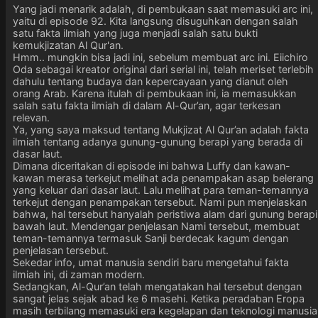
Yang jadi menarik adalah, di pembukaan saat memasuki arc ini,
yaitu di episode 92. Kita langsung disuguhkan dengan salah
satu fakta ilmiah yang juga menjadi salah satu bukti
kemukjizatan Al Qur'an.
Hmm.. mungkin bisa jadi ini, sebelum membuat arc ini. Eiichiro
Oda sebagai kreator original dari serial ini, telah meriset terlebih
dahulu tentang budaya dan kepercayaan yang dianut oleh
orang Arab. Karena itulah di pembukaan ini, ia memasukkan
salah satu fakta ilmiah di dalam Al-Qur’an, agar terkesan
relevan.
Ya, yang saya maksud tentang Mukjizat Al Qur’an adalah fakta
ilmiah tentang adanya gunung-gunung berapi yang berada di
dasar laut.
Dimana diceritakan di episode ini bahwa Luffy dan kawan-
kawan merasa terkejut melihat ada penampakan asap belerang
yang keluar dari dasar laut. Lalu melihat para teman-temannya
terkejut dengan penampakan tersebut. Nami pun menjelaskan
bahwa, hal tersebut hanyalah peristiwa alam dari gunung berapi
bawah laut. Mendengar penjelasan Nami tersebut, membuat
teman-temannya termasuk Sanji berdecak kagum dengan
penjelasan tersebut.
Sekedar info, umat manusia sendiri baru mengetahui fakta
ilmiah ini, di zaman modern.
Sedangkan, Al-Qur’an telah mengatakan hal tersebut dengan
sangat jelas sejak abad ke 6 masehi. Ketika peradaban Eropa
masih terbilang memasuki era kegelapan dan teknologi manusia