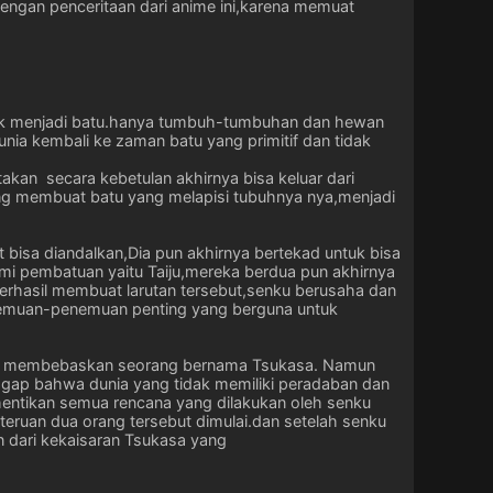
dengan penceritaan dari anime ini,karena memuat
ntuk menjadi batu.hanya tumbuh-tumbuhan dan hewan
nia kembali ke zaman batu yang primitif dan tidak
takan secara kebetulan akhirnya bisa keluar dari
yang membuat batu yang melapisi tubuhnya nya,menjadi
bisa diandalkan,Dia pun akhirnya bertekad untuk bisa
mi pembatuan yaitu Taiju,mereka berdua pun akhirnya
rhasil membuat larutan tersebut,senku berusaha dan
emuan-penemuan penting yang berguna untuk
ka pun membebaskan seorang bernama Tsukasa. Namun
gap bahwa dunia yang tidak memiliki peradaban dan
entikan semua rencana yang dilakukan oleh senku
eteruan dua orang tersebut dimulai.dan setelah senku
 dari kekaisaran Tsukasa yang