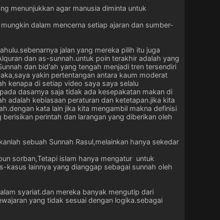
yang menunjukkan agar manusia diminta untuk
l mungkin dalam mencerna setiap ajaran dan sumber-
ulu.sebenarnya jalan yang mereka pilih itu juga
 Alquran dan as-sunnah.untuk poin terakhir adalah yang
Sunnah dan bid'ah yang tengah menjadi tren tersendiri
?maka,saya yakin pertentangan antara kaum moderat
lah kenapa di setiap video saya saya selalu
a pada dasarnya saja tidak ada kesepakatan makan di
 adalah kebiasaan peraturan dan ketetapan.jika kita
h.dengan kata lain jika kita mengambil makna definisi
berisikan perintah dan larangan yang diberikan oleh
.bukanlah sebuah Sunnah Rasul,melainkan hanya sekedar
upun sorban,Tetapi islam hanya mengatur untuk
us-kasus lainnya yang dianggap sebagai sunnah oleh
alam syariat.dan mereka banyak mengutip dari
wajaran yang tidak sesuai dengan logika.sebagai