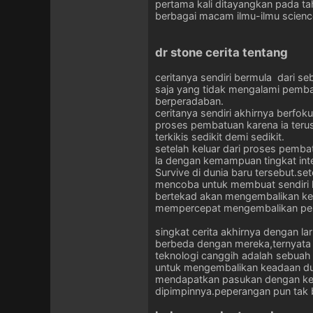
pertama kali ditayangkan pada ta
berbagai macam ilmu-ilmu scienc
dr stone cerita tentang
ceritanya sendiri bermula dari 
saja yang tidak mengalami pembat
berperadaban.
ceritanya sendiri akhirnya berfok
proses pembatuan karena ia terus
terkikis sedikit demi sedikit.
setelah keluar dari proses pemba
la dengan kemampuan tingkat inte
Survive di dunia baru tersebut.
mencoba untuk membuat sendiri l
bertekad akan mengembalikan ke
mempercepat mengembalikan per
singkat cerita akhirnya dengan 
berbeda dengan mereka,ternyata 
teknologi canggih adalah sebuah
untuk mengembalikan keadaan duni
mendapatkan pasukan dengan kek
dipimpinnya.peperangan pun tak b