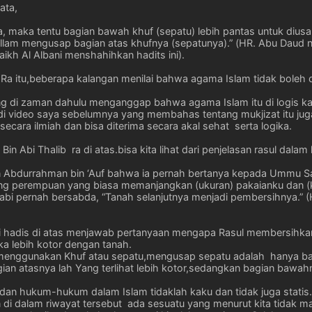
kata,
, maka tentu bagian bawah khuf (sepatu) lebih pantas untuk dius
a sallam mengusap bagian atas khufnya (sepatunya).” (HR. Abu Dau
ikh Al Albani menshahihkan hadits ini).
ib Ra itu,beberapa kalangan menilai bahwa agama Islam tidak boleh
g di zaman dahulu menganggap bahwa agama Islam itu di logis kare
 video saya sebelumnya yang membahas tentang mukjizat itu jug
 secara ilmiah dan bisa diterima secara akal sehat serta logika.
in Abi Thalib ra di atas.bisa kita lihat dari penjelasan rasul dalam
in Abdurrahman bin ‘Auf bahwa ia pernah bertanya kepada Ummu Salam
g perempuan yang biasa memanjangkan (ukuran) pakaianku dan (k
pernah bersabda, “Tanah selanjutnya menjadi pembersihnya.” (HR
i hadis di atas menjawab pertanyaan mengapa Rasul membersihkan
a lebih kotor dengan tanah.
enggunakan Khuf atau sepatu,mengusap sepatu adalah hanya bagi
ian atasnya lah Yang terlihat lebih kotor,sedangkan bagian bawahny
il dan hukum-hukum dalam Islam tidaklah kaku dan tidak juga stati
un di dalam riwayat tersebut ada sesuatu yang menurut kita tidak 