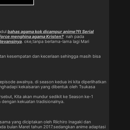
udul
bahas agama kok dicampur anime?ft Serial
 Force menghina agama Kristen?
nah pada
elevansinya
. oke,tanpa berlama-lama lagi Mari
tan kesempatan dan keceriaan sehingga masih bisa
episode awalnya. di season kedua ini kita diperlihatkan
enghadapi kekaisaran yang dibentuk oleh Tsukasa
rsebut, Kita akan mundur sedikit ke Season ke-1
dengan kekuatan tradisionalnya.
sama yang diciptakan oleh Riichiro Inagaki dan
p pada bulan Maret tahun 2017.sedangkan anime adaptasi