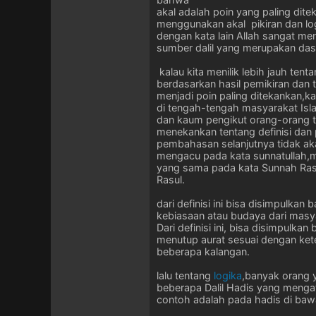
akal adalah poin yang paling dit
menggunakan akal pikiran dan lo
dengan kata lain Allah sangat m
sumber dalil yang merupakan das
kalau kita menilik lebih jauh te
berdasarkan hasil pemikiran dan 
menjadi poin paling ditekankan,ka
di tengah-tengah masyarakat Isl
dan kaum pengikut orang-orang ter
menekankan tentang definisi dan 
pembahasan selanjutnya tidak aka
mengacu pada kata sunnatullah,mak
yang sama pada kata Sunnah Rasul
Rasul.
dari definisi ini bisa disimpulk
kebiasaan atau budaya dari masy
Dari definisi ini, bisa disimpul
menutup aurat sesuai dengan ket
beberapa kalangan.
lalu tentang
logika
,banyak orang 
beberapa Dalil Hadis yang menga
contoh adalah pada hadis di bawa