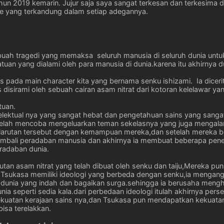
hun 2019 kemarin. Jujur saja saya sangat terkesan dan terkesima 
e yang terkandung dalam setiap adegannya.
sebuah tragedi yang memaksa seluruh manusia di seluruh dunia u
uan yang dialami oleh para manusia di dunia.karena itu akhirnya du
us pada main character kita yang bernama senku ishizami. Ia diceri
 disirami oleh sebuah cairan asam nitrat dari kotoran kelelawar 
tuan.
lektual nya yang sangat hebat dan pengetahuan sains yang sangat 
setelah mencoba mengeluarkan teman sekelasnya yang juga mengala
arutan tersebut dengan kemampuan mereka,dan setelah mereka be
mbali peradaban manusia dan akhirnya ia membuat beberapa pen
adaban dunia.
larutan asam nitrat yang telah dibuat oleh senku dan taiju,Mere
Tsukasa memiliki ideologi yang berbeda dengan senku,ia mengang
 dunia yang indah dan bagaikan surga.sehingga ia berusaha mengh
a seperti sedia kala.dari perbedaan ideologi itulah akhirnya pers
uatan kerajaan sains nya,dan Tsukasa pun mendapatkan kekuatan
isa terelakkan.