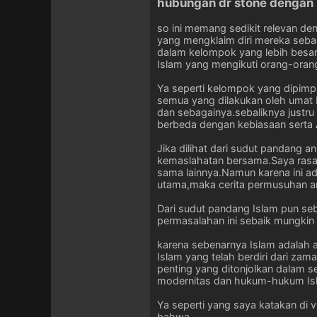
hubungan dr stone dengan I
so ini memang sedikit relevan d
yang mengklaim diri mereka sebag
dalam kelompok yang lebih besar
Islam yang mengikuti orang-orang
Ya seperti kelompok yang dipimp
semua yang dilakukan oleh umat I
dan sebagainya.sebaliknya justr
berbeda dengan kebiasaan serta 
Jika dilihat dari sudut pandang 
kemaslahatan bersama.Saya rasa ko
sama lainnya.Namun karena ini ad
utama,maka cerita permusuhan ant
Dari sudut pandang Islam pun se
permasalahan ini sebaik mungkin 
karena sebenarnya Islam adalah 
Islam yang telah berdiri dari za
penting yang ditonjolkan dalam 
modernitas dan hukum-hukum Isla
Ya seperti yang saya katakan di
bahwa