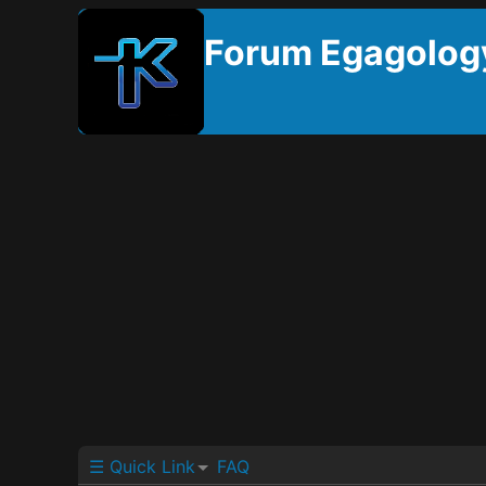
Forum Egagolog
☰ Quick Link
FAQ