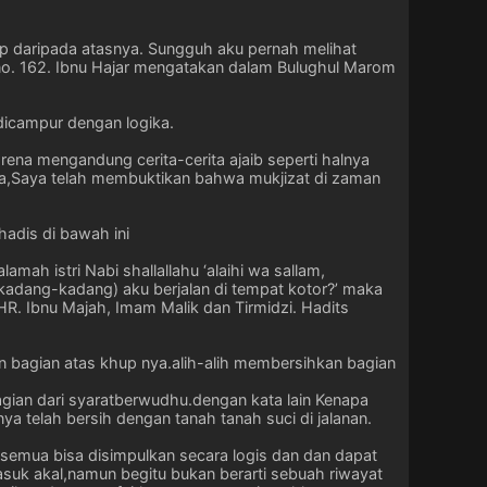
ap daripada atasnya. Sungguh aku pernah melihat
d no. 162. Ibnu Hajar mengatakan dalam Bulughul Marom
 dicampur dengan logika.
na mengandung cerita-cerita ajaib seperti halnya
a,Saya telah membuktikan bahwa mukjizat di zaman
 hadis di bawah ini
ah istri Nabi shallallahu ‘alaihi wa sallam,
adang-kadang) aku berjalan di tempat kotor?’ maka
. Ibnu Majah, Imam Malik dan Tirmidzi. Hadits
 bagian atas khup nya.alih-alih membersihkan bagian
an dari syaratberwudhu.dengan kata lain Kenapa
a telah bersih dengan tanah tanah suci di jalanan.
s.semua bisa disimpulkan secara logis dan dan dapat
masuk akal,namun begitu bukan berarti sebuah riwayat