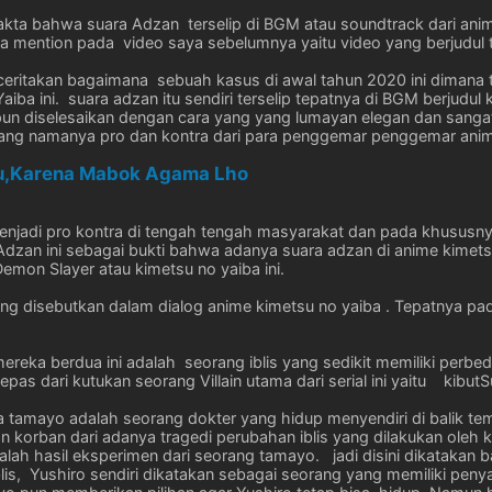
akta bahwa suara Adzan terselip di BGM atau soundtrack dari ani
a mention pada video saya sebelumnya yaitu video yang berjudul
ceritakan bagaimana sebuah kasus di awal tahun 2020 ini dimana 
iba ini. suara adzan itu sendiri terselip tepatnya di BGM berjudul 
un diselesaikan dengan cara yang yang lumayan elegan dan sang
ang namanya pro dan kontra dari para penggemar penggemar anime
ju,Karena Mabok Agama Lho
enjadi pro kontra di tengah tengah masyarakat dan pada khususn
zan ini sebagai bukti bahwa adanya suara adzan di anime kimets
emon Slayer atau kimetsu no yaiba ini.
ng disebutkan dalam dialog anime kimetsu no yaiba . Tepatnya p
reka berdua ini adalah seorang iblis yang sedikit memiliki perb
s dari kutukan seorang Villain utama dari serial ini yaitu kibutS
a tamayo adalah seorang dokter yang hidup menyendiri di balik t
n korban dari adanya tragedi perubahan iblis yang dilakukan oleh 
dalah hasil eksperimen dari seorang tamayo. jadi disini dikataka
lis, Yushiro sendiri dikatakan sebagai seorang yang memiliki penyak