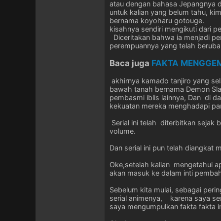
atau dengan bahasa Jepangnya di
untuk kalian yang belum tahu, k
bernama koyoharu gotouge.
kisahnya sendiri mengikuti dari 
Diceritakan bahwa ia menjadi pe
perempuannya yang telah berubah
Baca juga
FAKTA MENGGEMP
akhirnya kamado tanjiro yang se
bawah tanah bernama Demon Slayer
pembasmi iblis lainnya, Dan di dal
kekuatan mereka menghadapi para
Serial ini telah diterbitkan seja
volume.
Dan serial ini pun telah diangkat
Oke,setelah kalian mengetahui ap
akan masuk ke dalam inti pembahas
Sebelum kita mulai, sebagai peri
serial animenya, karena saya send
saya mengumpulkan fakta fakta in