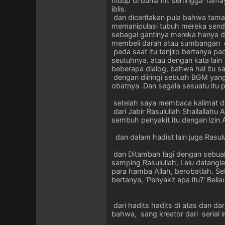
hidup di dunia ini. sehingga Tam
iblis.
dan diceritakan pula bahwa tama
memanipulasi tubuh mereka send
sebagai gantinya mereka hanya di
membeli darah atau sumbangan do
pada saat itu tanjiro bertanya p
seutuhnya. atau dengan kata lain
beberapa dialog, bahwa hal itu s
dengan diiringi sebuah BGM yang
obatnya .Dan segala sesuatu itu 
setelah saya membaca kalimat dia
dari Jabir Rasulullah Shallallahu
sembuh penyakit itu dengan izin 
dan dalam hadist lain juga Rasul
dan Ditambah lagi dengan sebua
samping Rasulullah, Lalu datangl
para hamba Allah, berobatlah. Se
bertanya, 'Penyakit apa itu?' Beli
dari hadits hadits di atas dan da
bahwa, sang kreator dari serial i