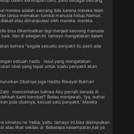
hidup dalam kehidupan baru, yaitu sebagai seorang
l mereka adalah seorang iblis karena mereka telah
 dan tanpa memakan tumbal manusia hidup.Namun.
diakali atau dimanipulasi oleh mereka. mereka
lis bisa dikembalikan lagi menjadi seorang manusia
ia kala. dan di adegan ini tamayo mengatakan dalam
kan bahwa "segala sesuatu penyakit itu pasti ada
t dengan sebuah hadis rasul yang mengatakan.
emukan obat yang tepat untuk suatu penyakit akan
enurunkan Obatnya juga Hadits Riwayat Bukhari
 Zaid menceritakan bahwa Aku pernah berada di
olehkah kami berobat?' Beliau menjawab, 'Iya, wahai
an pula obatnya, kecuali satu penyakit.' Mereka
me kimetsu no Yaiba, yaitu tamayo ini.bisa disimpulkan
ar atau lihat sekilas di Beberapa kesempatan,kali ya