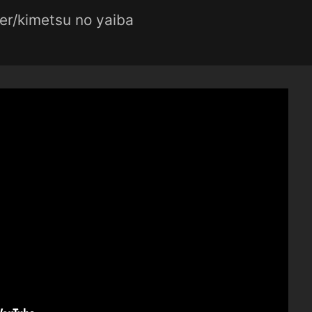
er/kimetsu no yaiba