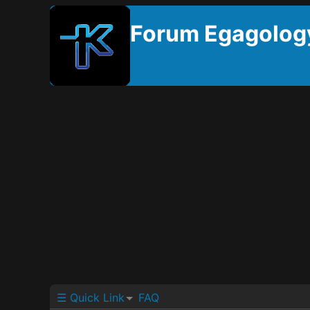
Forum Egagolog
☰ Quick Link
FAQ