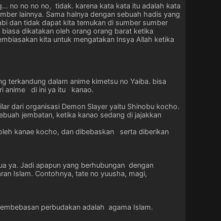
. no no no no, tidak. karena kata kata itu adalah kata
sumber lainnya. Sama halnya dengan sebuah hadis yang
nabi dan tidak dapat kita temukan di sumber sumber
biasa dikatakan oleh orang orang barat ketika
membiasakan kita untuk mengatakan Insya Allah ketika
ang terkandung dalam anime kimetsu no Yaiba. bisa
ri anime di ini ya itu kanao.
lar dari organisasi Demon Slayer yaitu Shinobu kocho.
ebuah jembatan, ketika kanao sedang di jajakkan
 oleh kanae kocho, dan dibebaskan serta diberikan
emua ya. Jadi apapun yang berhubungan dengan
an Islam. Contohnya, tate no yuusha, magi,
 pembebasan perbudakan adalah agama Islam.