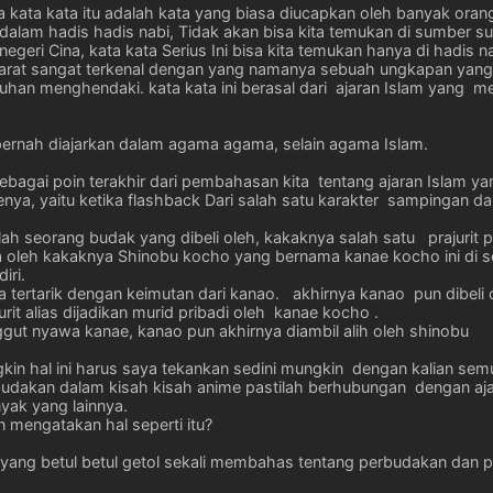
kata kata itu adalah kata yang biasa diucapkan oleh banyak orang..
dalam hadis hadis nabi, Tidak akan bisa kita temukan di sumber 
egeri Cina, kata kata Serius Ini bisa kita temukan hanya di hadis 
barat sangat terkenal dengan yang namanya sebuah ungkapan yang 
 Tuhan menghendaki. kata kata ini berasal dari ajaran Islam yang 
k pernah diajarkan dalam agama agama, selain agama Islam.
sebagai poin terakhir dari pembahasan kita tentang ajaran Islam y
menya, yaitu ketika flashback Dari salah satu karakter sampingan da
ah seorang budak yang dibeli oleh, kakaknya salah satu prajurit pi
a oleh kakaknya Shinobu kocho yang bernama kanae kocho ini di s
iri.
 tertarik dengan keimutan dari kanao. akhirnya kanao pun dibeli
it alias dijadikan murid pribadi oleh kanae kocho .
gut nyawa kanae, kanao pun akhirnya diambil alih oleh shinobu
gkin hal ini harus saya tekankan sedini mungkin dengan kalian s
akan dalam kisah kisah anime pastilah berhubungan dengan ajar
yak yang lainnya.
 mengatakan hal seperti itu?
yang betul betul getol sekali membahas tentang perbudakan dan