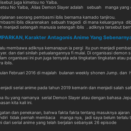
sebut juga kimetsu no Yaiba.
imetsu No Yaiba, .Alias Demon Slayer adalah sebuah manga yang di
perjalanan seorang pembasmi iblis bernama kamado tanjirou.
mbasmi iblis dikarenakan sebuah tragedi di mana keluarganya diba
 menjadi setengah manusia setengah iblis . adiknya tersebut be
ARKAN, Karakter Antagonis Anime Yang Sebenarnya
lalu membawa adiknya kemanapun ia pergi itu pun menjadi pembas
. dan dari sinilah petualangannya fi mulai. Di organisasi demon 
am organisasi ini pun juga ternyata ada tingkatan tingkatan atau pan
 iblis.
k bulan Februari 2016 di majalah bulanan weekly shonen Jump. dan 
 menjadi serial anime pada tahun 2019 kemarin dan menjadi salah sa
a itu yang namanya serial Demon Slayer atau dengan bahasa Jepan
an kita kali ini.
ngatan dan penekanan, bahwa fakta fakta tentang masuknya ajaran I
iri tidak pernah membaca manga nya, jadi saya belum terlalu tahu a
i dari serial anime yang telah berjalan sebanyak 26 episode