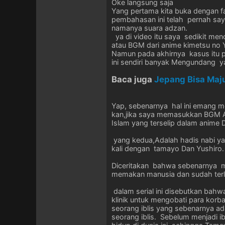
Oke langsung saja
Yang pertama kita buka dengan f
pembahasan ini telah pernah say
namanya suara adzan.
ya di video itu saya sedikit men
atau BGM dari anime kimetsu no Ya
Namun pada akhirnya kasus itu p
ini sendiri banyak Mengundang y
Baca juga
Jepang Bisa Ma
Yap, sebenarnya hal ini emang m
kan,jika saya memasukkan BGM Ad
Islam yang terselip dalam anime D
yang kedua,Adalah hadis nabi ya
kali dengan tamayo Dan Yushiro.
Diceritakan bahwa sebenarnya me
memakan manusia dan sudah terlepa
dalam serial ini disebutkan bahw
klinik untuk mengobati para korba
seorang iblis yang sebenarnya a
seorang iblis. Sebelum menjadi ib