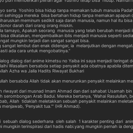
ayo pun memberikan pilihan agar Yushiro tetap bisa hidup. Namun 
yo serta Yoshiro bisa hidup tanpa memakan tubuh manusia Padaha
iri sehingga mereka bisa bertahan hidup tanpa memakan apapun
haruskan meminum sedikit saja darah manusia, namun hal itu bisa 
nor darah dari orang orang miskin.
ada tamayo, Apakah seorang manusia yang telah berubah menjadi ib
 bisa dikatakan, mengembalikan iblis menjadi manusia seperti sed
angat mungkin terjadi dan sangat sangat bisa.
 sangat lembut dan enak didengar, ia melanjutkan dengan mengata
pasti ada cara untuk mengobatinya."
log dialog dari anime kimetsu no Yaiba ini saya menjadi teringa
 Alaihi Wasallam bersabda setiap penyakit ada obatnya apabila dit
Allah Azha wa Jalla Hadits Riwayat Bukhari
ullah bersabda Allah tidak akan menurunkan penyakit melainkan m
h riwayat dari musnad Imam Ahmad dan dari sahabat Usamah bin
ah serombongan Arab Badui. Mereka bertanya, 'Wahai Rasulullah, b
bab, Allah tidaklah meletakkan sebuah penyakit melainkan meletakk
au menjawab, 'Penyakit tua.'" (HR Ahmad).
ri sebuah dialog sederhana oleh salah 1 karakter penting dari ani
ni mungkin terinspirasi dari hadis nabi.yang mungkin pernah ia deng