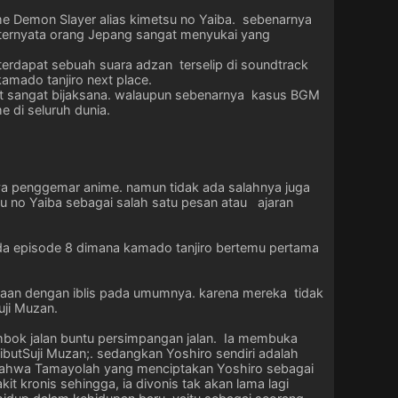
me Demon Slayer alias kimetsu no Yaiba. sebenarnya
 ternyata orang Jepang sangat menyukai yang
terdapat sebuah suara adzan terselip di soundtrack
kamado tanjiro next place.
at sangat bijaksana. walaupun sebenarnya kasus BGM
 di seluruh dunia.
ya penggemar anime. namun tidak ada salahnya juga
u no Yaiba sebagai salah satu pesan atau ajaran
ada episode 8 dimana kamado tanjiro bertemu pertama
edaan dengan iblis pada umumnya. karena mereka tidak
uji Muzan.
embok jalan buntu persimpangan jalan. Ia membuka
kibutSuji Muzan;. sedangkan Yoshiro sendiri adalah
n bahwa Tamayolah yang menciptakan Yoshiro sebagai
it kronis sehingga, ia divonis tak akan lama lagi