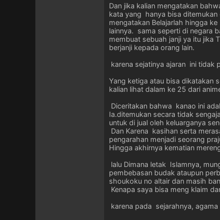
Dan jika kalian mengatakan bahwa 
kata yang hanya bisa ditemukan 
mengatakan Belajarlah hingga ke n
lainnya. sama seperti di negara 
membuat sebuah janji ya itu jika
berjanji kepada orang lain.
karena sejatinya ajaran ini tida
Yang ketiga atau bisa dikatakan 
kalian lihat dalam ke 25 dari ani
Diceritakan bahwa kanao ini adal
Ia.ditemukan secara tidak sengaj
untuk di jual oleh keluarganya send
Dan Karena kasihan serta merasa
pengarahan menjadi seorang prajur
Hingga akhirnya kematian mereng
lalu Dimana letak Islamnya, mun
pembebasan budak ataupun perbud
shoukoku no altair dan masih ban
Kenapa saya bisa meng klaim dan
karena pada sejarahnya, agama 