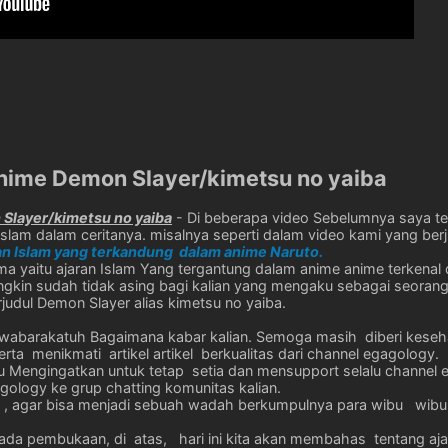
anime Demon Slayer/kimetsu no yaiba
 Slayer/kimetsu no yaiba
- Di beberapa video Sebelumnya saya t
slam dalam ceritanya. misalnya seperti dalam video kami yang berj
an Islam yang terkandung dalam anime Naruto.
 yaitu ajaran Islam Yang tergantung dalam anime anime terkenal d
gkin sudah tidak asing bagi kalian yang mengaku sebagai seorang w
udul Demon Slayer alias kimetsu no yaiba.
wabarakatuh Bagaimana kabar kalian. Semoga masih diberi keseh
ta menikmati artikel artikel berkualitas dari channel egagology.
lu Mengingatkan untuk tetap setia dan mensupport selalu channel
agology ke grup chatting komunitas kalian.
i , agar bisa menjadi sebuah wadah berkumpulnya para wibu wibu 
pada pembukaan, di atas, hari ini kita akan membahas tentang aj