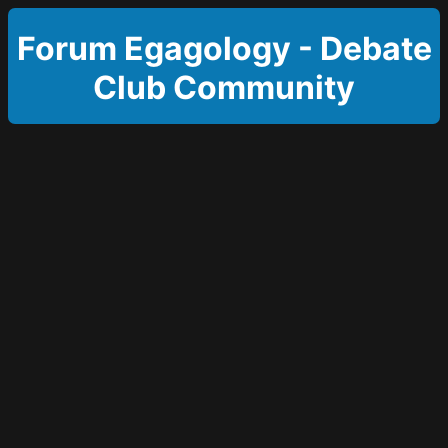
Forum Egagology - Debate
Club Community