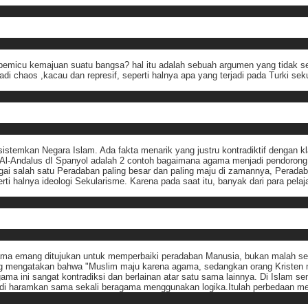
pemicu kemajuan suatu bangsa? hal itu adalah sebuah argumen yang tidak s
di chaos ,kacau dan represif, seperti halnya apa yang terjadi pada Turki se
sistemkan Negara Islam. Ada fakta menarik yang justru kontradiktif dengan 
 Al-Andalus dI Spanyol adalah 2 contoh bagaimana agama menjadi pendorong 
ai salah satu Peradaban paling besar dan paling maju di zamannya, Peradaba
rti halnya ideologi Sekularisme. Karena pada saat itu, banyak dari para pelaja
a emang ditujukan untuk memperbaiki peradaban Manusia, bukan malah sebal
ng mengatakan bahwa "Muslim maju karena agama, sedangkan orang Kristen ma
ama ini sangat kontradiksi dan berlainan atar satu sama lainnya. Di Islam se
ru di haramkan sama sekali beragama menggunakan logika.Itulah perbedaan m