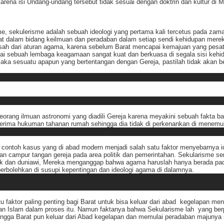
arena isi Undang-undang tersebut tidak sesuai dengan doktrin dan kultur di 
me, sekulerisme adalah sebuah ideologi yang pertama kali tercetus pada za
 dalam bidang keilmuan dan peradaban dalam setiap sendi kehidupan mereka
isah dari aturan agama, karena sebelum Barat mencapai kemajuan yang pesat
gai sebuah lembaga keagamaan sangat kuat dan berkuasa di segala sisi keh
aka sesuatu apapun yang bertentangan dengan Gereja, pastilah tidak akan b
eorang ilmuan astronomi yang diadili Gereja karena meyakini sebuah fakta ba
enerima hukuman tahanan rumah sehingga dia tidak di perkenankan di menemui
u contoh kasus yang di abad modern menjadi salah satu faktor menyebarnya
an campur tangan gereja pada area politik dan pemerintahan. Sekularisme sen
litik dan duniawi, Mereka menganggap bahwa agama haruslah hanya berada pa
erbolehkan di susupi kepentingan dan ideologi agama di dalamnya.
tu faktor paling penting bagi Barat untuk bisa keluar dari abad kegelapan m
n Islam dalam proses itu. Namun faktanya bahwa Sekularisme lah yang berp
hingga Barat pun keluar dari Abad kegelapan dan memulai peradaban majuny