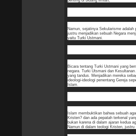
penting di bidang ilmiah,
Namun, sejatinya Sekularisme adalah 
justru menjadikan sebuah Negara menja
yaitu Turki Ustmani.
Bicara tentang Turki Ustmani yang ber
negara. Turki Utsmani dan Kesultanan
yang tandus. Menjadikan mereka sebag
ideologi-ideologi penentang Gereja sepe
Islam.
Islam membuktikan bahwa sebuah agam
Kristen? dan ada pepatah terkenal ya
bukan karena di dalam ajaran kedua ag
Namun di dalam teologi Kristen, just