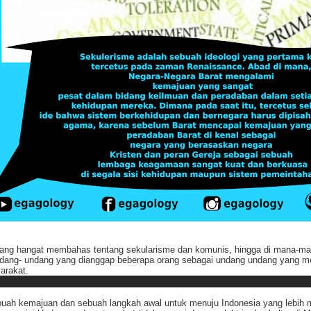
edang hangat membahas tentang sekularisme dan komunis, hingga di mana-m
 Undang- undang yang dianggap beberapa orang sebagai undang undang yang me
arakat.
h kemajuan dan sebuah langkah awal untuk menuju Indonesia yang lebih maj