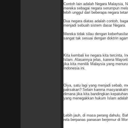
Contoh lain adalah Negara Malaysia, N
mereka sebagai negara serumpun melay
lebih unggul dari beberapa negara teta
Dua negara diatas adalah contoh, bag
menjadi sebuah sistem dasar Negara.
Mereka tidak silau dengan keberhasila
sangat tak sesuai dengan doktrin aga
Kita kembali ke negara kita tercinta, 
Islam. Alasannya jelas, karena Mayori
jika kita menilik Malaysia yang menur
Indonesia ini.
Oiya, satu lagi yang menjadi sebab, m
paksakan? Selain karena masyarakatnya 
dimana jika kita bandingkan kepatuhan
yang menegakkan hukum Islam adalah 
Lebih jauh, di masa perang dahulu. B
rela berpanas panasan berjemur di Mon