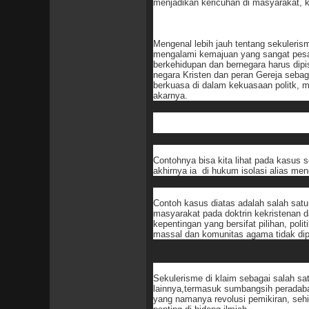
menjadikan kericuhan di masyarakat, k
Mengenal lebih jauh tentang sekuleris
mengalami kemajuan yang sangat pesat
berkehidupan dan bernegara harus dip
negara Kristen dan peran Gereja seba
berkuasa di dalam kekuasaan politk, m
akarnya.
Contohnya bisa kita lihat pada kasus s
akhirnya ia di hukum isolasi alias m
Contoh kasus diatas adalah salah sat
masyarakat pada doktrin kekristenan d
kepentingan yang bersifat pilihan, po
massal dan komunitas agama tidak dip
Sekulerisme di klaim sebagai salah sa
lainnya,termasuk sumbangsih peradaba
yang namanya revolusi pemikiran, se