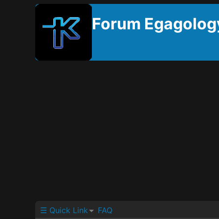
Forum Egagolog
☰ Quick Link
FAQ