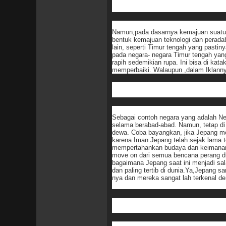
Namun,pada dasarnya kemajuan suatu b
bentuk kemajuan teknologi dan peradaba
lain, seperti Timur tengah yang pasti
pada negara- negara Timur tengah yang
rapih sedemikian rupa. Ini bisa di kata
memperbaiki. Walaupun ,dalam Iklanny
Sebagai contoh negara yang adalah Neg
selama berabad-abad. Namun, tetap di 
dewa. Coba bayangkan, jika Jepang me
karena Iman.Jepang telah sejak lama t
mempertahankan budaya dan keimanan
move on dari semua bencana perang dun
bagaimana Jepang saat ini menjadi sal
dan paling tertib di dunia.Ya,Jepang sa
nya dan mereka sangat lah terkenal den