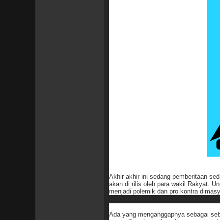
Akhir-akhir ini sedang pemberitaan s
akan di rilis oleh para wakil Rakyat.
menjadi polemik dan pro kontra dimasy
Ada yang menganggapnya sebagai sebua