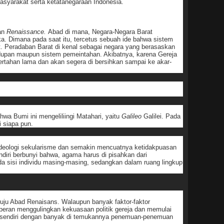
Masyarakat serta ketatanegaraan Indonesia.
man
Renaissance.
Abad di mana, Negara-Negara Barat
. Dimana pada saat itu, tercetus sebuah ide bahwa sistem
. Peradaban Barat di kenal sebagai negara yang berasaskan
idupan maupun sistem pemeintahan. Akibatnya, karena Gereja
ertahan lama dan akan segera di bersihkan sampai ke akar-
hwa Bumi ini mengeliliingi Matahari, yaitu
Galileo
Galilei. Pada
 siapa pun.
 ideologi sekularisme dan semakin mencuatnya ketidakpuasan
diri berbunyi bahwa, agama harus di pisahkan dari
da sisi individu masing-masing, sedangkan dalam ruang lingkup
enuju Abad Renaisans. Walaupun banyak faktor-faktor
eran menggulingkan kekuasaan politik gereja dan memulai
a sendiri dengan banyak di temukannya penemuan-penemuan