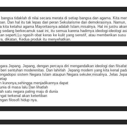
angsa tidaklah di nilai secara merata di setiap bangsa dan agama. Kita me
n. Dan hal itu tak lepas dari peran Sekularisme dan demokrasinya. Namun, po
nya kita ketahui agama Mayoritasnya adalah Islam,misalnya. Hal ini justru ak
 sedang berkecamuk saat ini, itu semua karena hadirnya ideologi-ideologi a
kan seperti,Lu ngasih obat keras ke kulit yang senstif, atau memberikan susu 
a, dikatan, Kedua produk itu menyehatkan.
ara Jepang. Jepang, dengan percaya diri mengandalkan ideologi dan filsafat 
beri sentuhan moderenitas. Dan lahirlah Jepang modern yang kita kenal pada s
ngadopsi sistem Negara Islam ataupun Negara sekuler,misalnya. Jelas Jepan
etap
 kunonya,sehingga menjadikannya dapat
ia di masa lalu.Dan lihatlah
ah satu negara paling maju di dunia
ngat terkenal akan ketertiban
gan filosofi hidup nya.