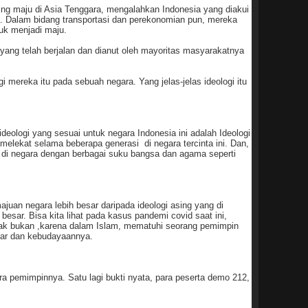
ing maju di Asia Tenggara, mengalahkan Indonesia yang diakui
. Dalam bidang transportasi dan perekonomian pun, mereka
tuk menjadi maju.
ang telah berjalan dan dianut oleh mayoritas masyarakatnya
mereka itu pada sebuah negara. Yang jelas-jelas ideologi itu
deologi yang sesuai untuk negara Indonesia ini adalah Ideologi
melekat selama beberapa generasi di negara tercinta ini. Dan,
n di negara dengan berbagai suku bangsa dan agama seperti
juan negara lebih besar daripada ideologi asing yang di
esar. Bisa kita lihat pada kasus pandemi covid saat ini,
n tak bukan ,karena dalam Islam, mematuhi seorang pemimpin
sar dan kebudayaannya.
 pemimpinnya. Satu lagi bukti nyata, para peserta demo 212,