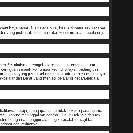
epenuhnya benar. Justru ada pula, kasus dimana sekularisme
kuler yang justru tak lebih baik dari kepemmpinan sebelumnya,
klaim Sekularisme sebagai faktor pemicu kemajuan suatu
kemajuan sebuah komunitas kecil di wilayah padang pasir
n ini pula yang justru sebagai salah satu pemicu munculnya
r-pelajar dari Barat yang menjadi pelajar di negara-negara
iknya. Tetapi, mengapa hal itu tidak bekerja pada agama
ju karena meninggalkan agama". Hal itu tak lain dan tak
ndiri. beragama menggunakan logika adalah di wajibkan.
endasar dari keduanya.