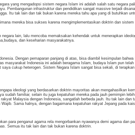
egara yang mengadopsi sistem negara Islam ini adalah salah satu negara pal
u. Pembangunan infrastruktur dan pendidikan sangat massive terjadi disana
ngga. Itu tak lain dan tak bukan karena mereka tahu apa yang di butuhkan un
aimana mereka bisa sukses karena mengimplementasikan doktrin dan sistem y
n negara lain, lalu mencoba memaksakan kehendak untuk menerapkan ideologi 
ma,budaya, dan keseharian masyarakatnya.
Indonesia. Dengan pemaparan panjang di atas, bisa diambil kesimpulan bahwa i
tas masyarakat Indonesia ini adalah beragama Islam, budaya Islam pun telah 
ut saya cukup heterogen. Sistem Negara Islam sangat bisa sekali, di terapka
engapa ideologi yang berdasarkan doktrin mayoritas akan mengahasilkan kema
sudah familiar, selain itu juga kepatuhan mereka pada jauh pemimpin lebih b
 rakyat Malaysia dengan Indonesia, sangatlah berbeda jauh. Itu tak lain da
Wajib. Sama halnya, dengan bagaimana kepatuhan rakyat Jepang pada kai
ahkan para penganut agama rela mengorbankan nyawanya demi agama dan para
as. Semua itu tak lain dan tak bukan karena doktrin.