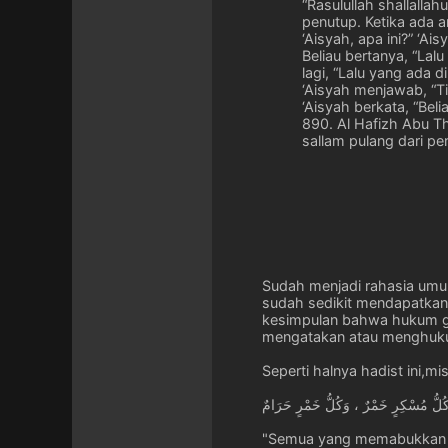
“Rasulullah shallalla
penutup. Ketika ada a
‘Aisyah, apa ini?” ‘A
Beliau bertanya, “Lal
lagi, “Lalu yang ada 
‘Aisyah menjawab, “
‘Aisyah berkata, “Bel
890. Al Hafizh Abu Th
sallam pulang dari p
Sudah menjadi rahasia umum
sudah sedikit mendapatkan
kesimpulan bahwa hukum ga
mengatakan atau menghukum
Seperti halnya hadist ini,mi
ُلُّ مُسْكِرٍ خَمْرٌ ، وَكُلُّ خَمْرٍ حَرَامٌ
"Semua yang memabukkan a