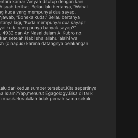
mentara kamar ‘Aisyah ditutup dengan kain
syah terlihat. Beliau lalu bertanya, “Wahai
atung kuda yang mempunyai dua sayap.
enjawab, “Boneka kuda.” Beliau bertanya
bertanya lagi, “Kuda mempunyai dua sayap!”
ai kuda yang punya banyak sayap?”
no. 4932 dan An Nasai dalam Al Kubro no.
an setelah Nabi shallallahu ‘alaihi wa
ukh (dihapus) karena datangnya belakangan
lu,dari kedua sumber tersebut.Kita sepertinya
 Islam?Yap,menurut Egagology.Bisa di tarik
 musik.Rosulullah tidak pernah sama sekali