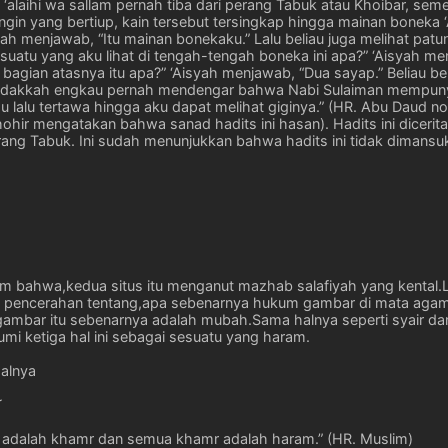
hu ‘alaihi wa sallam pernah tiba dari perang Tabuk atau Khoibar, se
ngin yang bertiup, kain tersebut tersingkap hingga mainan boneka ‘Ai
isyah menjawab, “Itu mainan bonekaku.” Lalu beliau juga melihat p
u suatu yang aku lihat di tengah-tengah boneka ini apa?” ‘Aisyah m
di bagian atasnya itu apa?” ‘Aisyah menjawab, “Dua sayap.” Beliau 
Tidakkah engkau pernah mendengar bahwa Nabi Sulaiman mempuny
iau lalu tertawa hingga aku dapat melihat giginya.” (HR. Abu Daud 
ohir mengatakan bahwa sanad hadits ini hasan). Hadits ini diceritak
erang Tabuk. Ini sudah menunjukkan bahwa hadits ini tidak dimans
 bahwa,kedua situs itu menganut mazhab salafiyah yang kental.La
 pencerahan tentang,apa sebenarnya hukum gambar di mata agama
mbar itu sebenarnya adalah mubah.Sama halnya seperti syair dan
i ketiga hal ini sebagai sesuatu yang haram.
salnya
ك
dalah khamr dan semua khamr adalah haram.” (HR. Muslim)