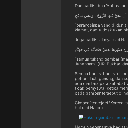
Dan hadits Ibnu ‘Abbas radh
أن ينفخَ فيها الرُّوحَ ، وليسَ بنافخٍ
“barangsiapa yang di dunia
kiamat, dan ia tidak akan b
Juga hadits lainnya dari Nab
ورةٍ صوَّرها نفسٌ فتُعذِّبُه في جهنَّمَ
“semua tukang gambar (makh
Jahannam” (HR. Bukhari da
Semua hadits-hadits ini me
pohon, laut, gunung, dan s
ada diantara para sahabat 
tidak bernyawa) ketika mere
pada gambar tersebut di har
Gimana?terkejoet?Karena i
hukumi Haram
Namun sebenarnya hadist y