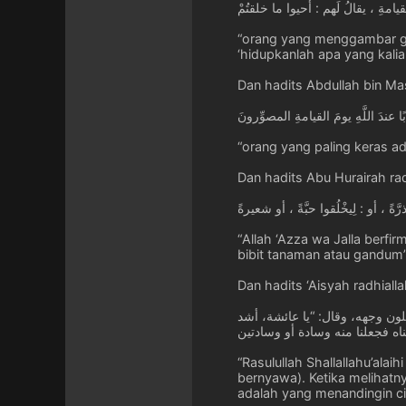
القيامةِ ، يقالُ لَهم : أحيوا ما خلقتُمْ
“orang yang menggambar ga
‘hidupkanlah apa yang kalian
Dan hadits Abdullah bin Mas
بًا عندَ اللَّهِ يومَ القيامةِ المصوِّرونَ
“orang yang paling keras ad
Dan hadits Abu Hurairah rad
 ، أو : لِيخْلُقوا حبَّةً ، أو شعيرةً
“Allah ‘Azza wa Jalla berfi
bibit tanaman atau gandum”
Dan hadits ‘Aisyah radhialla
ن وجهه، وقال: “يا عائشة، أشد
ناه فجعلنا منه وسادة أو وسادتين
“Rasulullah Shallallahu’ala
bernyawa). Ketika melihatny
adalah yang menandingin ci