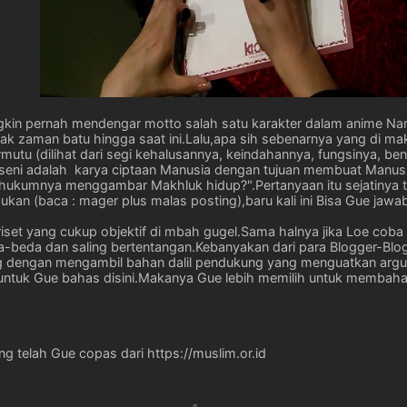
ungkin pernah mendengar motto salah satu karakter dalam anime N
k zaman batu hingga saat ini.Lalu,apa sih sebenarnya yang di mak
utu (dilihat dari segi kehalusannya, keindahannya, fungsinya, be
tinya,seni adalah karya ciptaan Manusia dengan tujuan membuat Man
umnya menggambar Makhluk hidup?".Pertanyaan itu sejatinya telah
kan (baca : mager plus malas posting),baru kali ini Bisa Gue jawab 
riset yang cukup objektif di mbah gugel.Sama halnya jika Loe cob
a-beda dan saling bertentangan.Kebanyakan dari para Blogger-Bl
g dengan mengambil bahan dalil pendukung yang menguatkan arg
untuk Gue bahas disini.Makanya Gue lebih memilih untuk membaha
ng telah Gue copas dari https://muslim.or.id