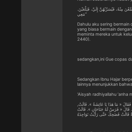
.كُنْتُ أَلْعَبُ بِالْبَنَاتِ عِنْدَ النَّبِيِّ صَلَّى اللهُ عَلَيْهِ وَسَلَّمَ، وَكَانَ لِي صَوَاحِبُ يَلْعَبْنَ مَعِي؛ فَكَانَ رَسُولُ اللهِ صلى الله عليه وسلم، إِذَا دَخَلَ يَتَقَمَّعْنَ مِنْهُ، فَيُسَرِّبُهُنَّ إِلَيَّ، فَيَلْعَبْنَ
مَعِي“
Dahulu aku sering bermain 
yang biasa bermain dengank
meminta mereka untuk kelua
2440).
sedangkan,ini Gue copas d
Sedangkan Ibnu Hajar berp
lainnya menunjukkan bahwa 
‘Aisyah radhiyallahu ‘anha 
,قَدِمَ رَسُولُ اللَّهِ -صلى الله عليه وسلم- مِنْ غَزْوَةِ تَبُوكَ أَوْ خَيْبَرَ وَفِى سَهْوَتِهَا سِتْرٌ فَهَبَّتْ رِيحٌ فَكَشَفَتْ نَاحِيَةَ السِّتْرِ عَنْ بَنَاتٍ لِعَائِشَةَ لُعَبٍ فَقَالَ « مَا هَذَا يَا عَائِشَةُ ». قَالَتْ
نِ. قَالَ « فَرَسٌ لَهُ جَنَاحَانِ ». قَالَتْ