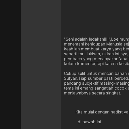
"Seni adalah ledakan!!!!",Loe m
menemani kehidupan Manusia seja
keahlian membuat karya yang berm
seperti tari, lukisan, ukiran.in
pembaca yang menanyakan"apa huk
kolom komentar,tapi karena kesibu
Cukup sulit untuk mencari bahan 
Sufyan.Tiap sumber pasti berbed
pandang subjektif masing-masin
tema ini emang sangatlah cocok 
menjawabnya secara singkat.
Kita mulai dengan hadist ya
di bawah ini