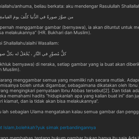
iallahu’anhuma, beliau berkata: aku mendengar Rasulullah Shallalla
من صوَّرَ صورةً في الدُّنيا كلِّفَ يومَ القيامةِ 
 pernah menggambar gambar (bernyawa), ia akan dituntut untuk me
isa melakukannya” (HR. Bukhari dan Muslim).
i Shallallahu’alaihi Wasallam:
كلُّ مُصوِّرٍ في النَّارِ ، يُجْعَلُ له بكلِّ ص
luk bernyawa) di neraka, setiap gambar yang ia buat akan diber
n Muslim).
larang menggambar semua yang memiliki ruh secara mutlak. Adapun
emisalnya boleh untuk digambar, sebagaimana dikatakan oleh Ibnu 
yang mengingkari pernyataan Ibnu Abbas tersebut[2]. Dan tidak a
ka memahami hadits “hidupkanlah apa yang kalian buat ini” dan jug
i kiamat, dan ia tidak akan bisa melakukannya“.
tu lah sebagian Ulama mengatakan kalau semua gambar dan pengg
ang membahas tentang hukum gambar bukan hanya itu saja.Ada juga