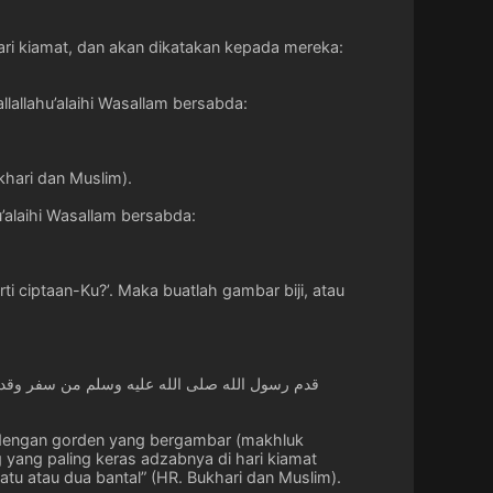
i kiamat, dan akan dikatakan kepada mereka:
llallahu’alaihi Wasallam bersabda:
khari dan Muslim).
u’alaihi Wasallam bersabda:
ti ciptaan-Ku?’. Maka buatlah gambar biji, atau
قدم رسول الله صلى الله عليه وسلم من سفر وقد ست
mah dengan gorden yang bergambar (makhluk
 yang paling keras adzabnya di hari kiamat
u atau dua bantal” (HR. Bukhari dan Muslim).