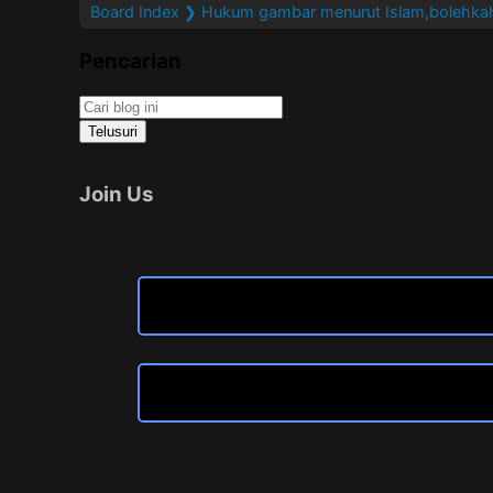
Board Index
❯ Hukum gambar menurut Islam,bolehkah
Pencarian
Join Us