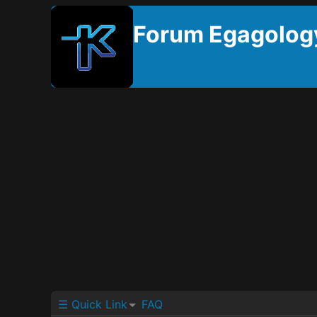
Forum Egagolog
☰ Quick Link
FAQ