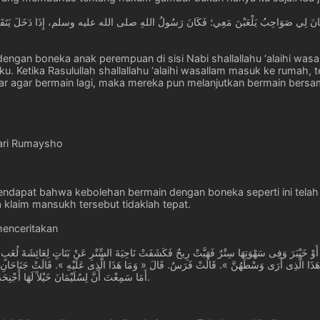
dengan boneka anak perempuan di sisi Nabi shallallahu ‘alaihi was
u. Ketika Rasulullah shallallahu ‘alaihi wasallam masuk ke rumah,
r agar bermain lagi, maka mereka pun melanjutkan bermain bersam
ari Rumaysho
endapat bahwa kebolehan bermain dengan boneka seperti ini telah
klaim mansukh tersebut tidaklah tepat.
menceritakan
مَا هَذَا الَّذِى أَرَى وَسْطَهُنَّ ». قَالَتْ فَرَسٌ. قَالَ « وَمَا هَذَا الَّذِى عَلَيْهِ ». قَالَتْ جَنَاحَا
أَمَا سَمِعْتَ أَنَّ لِسُلَيْمَانَ خَيْلاً لَهَا أَجْنِحَةٌ قَالَتْ فَضَحِكَ حَتَّى رَأَيْتُ نَوَاجِذَهُ.